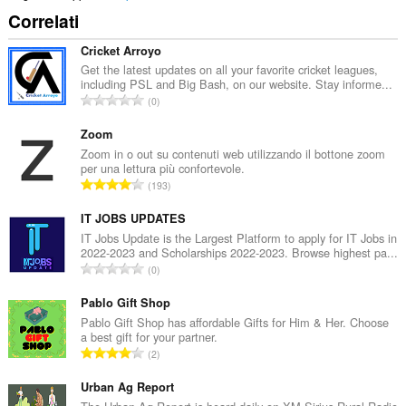
Correlati
Cricket Arroyo
Get the latest updates on all your favorite cricket leagues,
including PSL and Big Bash, on our website. Stay informe...
N
0
u
m
Zoom
e
Zoom in o out su contenuti web utilizzando il bottone zoom
per una lettura più confortevole.
r
N
193
o
u
t
m
IT JOBS UPDATES
o
e
IT Jobs Update is the Largest Platform to apply for IT Jobs in
t
2022-2023 and Scholarships 2022-2023. Browse highest pa...
r
a
N
0
o
l
u
t
e
m
Pablo Gift Shop
o
d
e
Pablo Gift Shop has affordable Gifts for Him & Her. Choose
t
i
a best gift for your partner.
r
a
N
g
2
o
l
u
i
t
e
m
Urban Ag Report
u
o
d