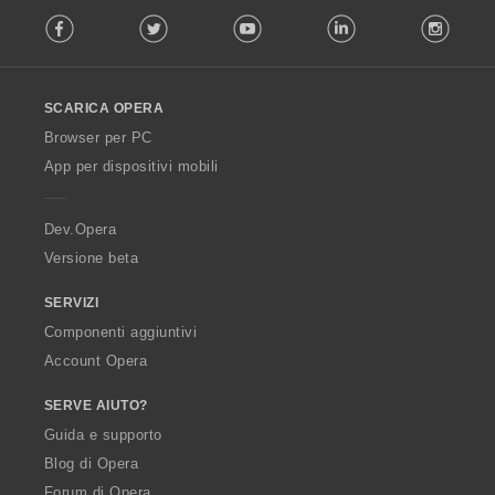
F
:
Facebook
Twitter
Youtube
LinkedIn
Instag
o
l
l
o
SCARICA OPERA
w
O
Browser per PC
p
App per dispositivi mobili
e
r
a
Dev.Opera
Versione beta
SERVIZI
Componenti aggiuntivi
Account Opera
SERVE AIUTO?
Guida e supporto
Blog di Opera
Forum di Opera