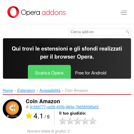
Passa
al
contenuto
principale
Qui trovi le estensioni e gli sfondi realizzati
per il
browser Opera
.
Scarica Opera
Free for Android
Home
Estensioni
Accessibilità
Coin Amazon‎
Coin Amazon
di
91bfd777-ce58-455b-983e-76656f085ef2
4.1
Il tuo giudizio
/ 5
Numero totale di giudizi:
2