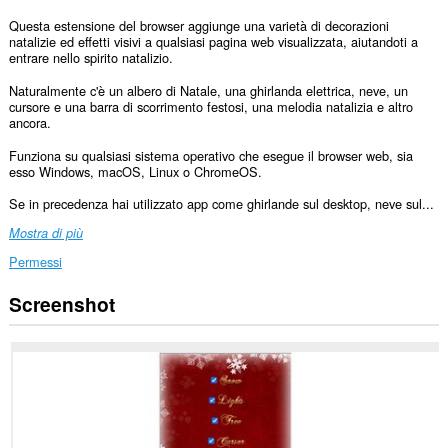
Questa estensione del browser aggiunge una varietà di decorazioni
natalizie ed effetti visivi a qualsiasi pagina web visualizzata, aiutandoti a
entrare nello spirito natalizio.
Naturalmente c'è un albero di Natale, una ghirlanda elettrica, neve, un
cursore e una barra di scorrimento festosi, una melodia natalizia e altro
ancora.
Funziona su qualsiasi sistema operativo che esegue il browser web, sia
esso Windows, macOS, Linux o ChromeOS.
Se in precedenza hai utilizzato app come ghirlande sul desktop, neve sul...
Mostra di più
Permessi
Screenshot
Questa
estensione
può
accedere
ai
tuoi
dati
su
tutti