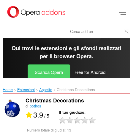
Passa
al
contenuto
principale
Qui trovi le estensioni e gli sfondi realizzati
per il
browser Opera
.
Scarica Opera
Free for Android
Home
Estensioni
Aspetto
Christmas Decorations‎
Christmas Decorations
di
pothos
3.9
Il tuo giudizio
/ 5
Numero totale di giudizi:
13