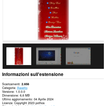
i
siti
web.
Questa
estensione
può
accedere
alle
tue
schede
e
alle
attività
di
navigazione.
Informazioni sull'estensione
Scaricamenti
2.656
Categoria
Aspetto
Versione
1.0.0.0
Dimensione
6,6 MB
Ultimo aggiornamento
04 Aprile 2024
Licenza
Copyright 2023 pothos