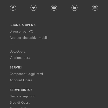
F
Facebook
Twitter
Youtube
LinkedIn
Instag
o
l
l
o
SCARICA OPERA
w
O
Browser per PC
p
App per dispositivi mobili
e
r
a
Dev.Opera
Versione beta
SERVIZI
Componenti aggiuntivi
Account Opera
SERVE AIUTO?
Guida e supporto
Blog di Opera