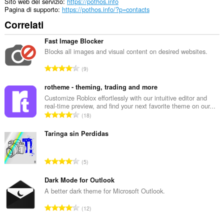
Sito web del servizio
https://pothos.info
Pagina di supporto
https://pothos.info/?p=contacts
Correlati
Fast Image Blocker
Blocks all images and visual content on desired websites.
N
9
u
m
rotheme - theming, trading and more
e
Customize Roblox effortlessly with our intuitive editor and
real-time preview, and find your next favorite theme on our...
r
N
18
o
u
t
m
Taringa sin Perdidas
o
e
t
r
a
N
5
o
l
u
t
e
m
Dark Mode for Outlook
o
d
e
A better dark theme for Microsoft Outlook.
t
i
r
a
N
g
12
o
l
u
i
t