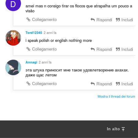
D
i
amei mas n consigo tirar os flocos que atrapalha um pouco a
:
visão
Collegamento
Rispondi
Includi
Tord12345
2 anni fa
i speak polish or english nothing more
Collegamento
Rispondi
Includi
Annagi
2 anni fa
эта штука приносит мне такое удовлетворение ахахах.
даже щас летом
Collegamento
Rispondi
Includi
Mostra il thread dei forum
In alto