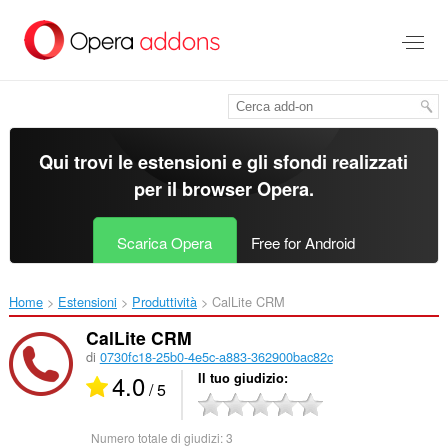
Passa
al
contenuto
principale
Qui trovi le estensioni e gli sfondi realizzati
per il
browser Opera
.
Scarica Opera
Free for Android
Home
Estensioni
Produttività
CalLite CRM‎
CalLite CRM
di
0730fc18-25b0-4e5c-a883-362900bac82c
4.0
Il tuo giudizio
/ 5
Numero totale di giudizi:
3