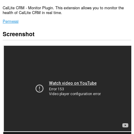
CalLite CRM - Monitor Plugin. This extension allows you to monitor the
health of CalLite CRM in real time.
Permessi
Screenshot
Questa
estensione
aggiungerà
un
pannello
alla
barra
laterale.