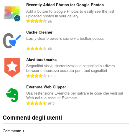
m
Recently Added Photos for Google Photos
e
Add a button to Google Photos to easily see the last
uploaded photos in your gallery
r
N
9
o
u
t
m
Cache Cleaner
o
e
Easily clear browser's cache via toolbar popup.
t
r
a
N
8
o
l
u
t
e
m
Atavi bookmarks
o
d
e
Segnalibri visivi, sincronizzazione segnalibri su diversi
t
i
browser e sicurezza assoluta per i tuoi segnalibri
r
a
N
g
170
o
l
u
i
t
e
m
Evernote Web Clipper
u
o
d
e
d
Usa l'estensione Evernote per salvare le cose che vedi sul
t
i
Web nel tuo account Evernote.
r
i
a
N
g
610
o
z
l
u
i
t
i
e
m
u
Commenti degli utenti
o
:
d
e
d
t
i
r
i
a
g
Commenti: 1