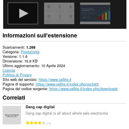
Informazioni sull'estensione
Scaricamenti
1.268
Categoria
Produttività
Versione
1.1.6
Dimensione
16,6 KB
Ultimo aggiornamento
10 Aprile 2024
Licenza
Politica di Privacy
Sito web del servizio
https://www.callite.it
Pagina di supporto
https://www.callite.it/index.php/contatti
Pagina del codice sorgente
https://www.callite.it/index.php/downloads
Correlati
Dang cap digital
Dang cap digital is all about whole sale electronics
N
1
u