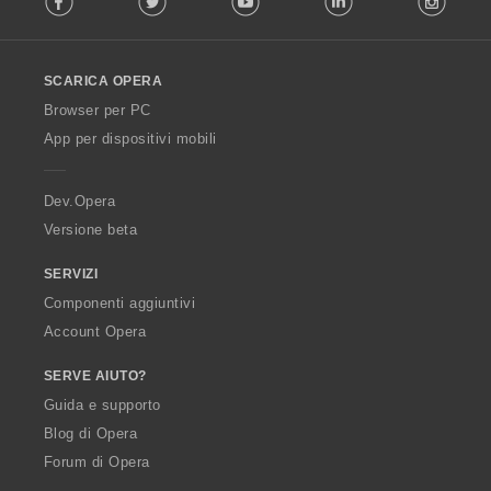
l
l
o
SCARICA OPERA
w
O
Browser per PC
p
App per dispositivi mobili
e
r
a
Dev.Opera
Versione beta
SERVIZI
Componenti aggiuntivi
Account Opera
SERVE AIUTO?
Guida e supporto
Blog di Opera
Forum di Opera