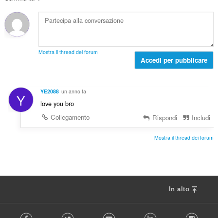
o
z
l
i
t
i
e
u
o
:
d
d
t
i
i
a
g
z
l
i
Mostra il thread dei forum
i
e
Accedi per pubblicare
u
:
d
d
i
i
g
z
YE2088
un anno fa
Y
i
i
love you bro
u
:
d
Collegamento
Rispondi
Includi
i
z
Mostra il thread dei forum
i
:
In alto
F
Facebook
Twitter
Youtube
LinkedIn
Instag
o