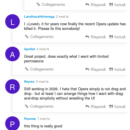
Collegamento
Rispondi
Includi
LandhausHinteregg
2 mesi fa
L
I >Loved< it for years now finally the recent Opera update has
killed it. Please fix this somebody!
Collegamento
Rispondi
Includi
Aprilist
4 mesi fa
A
Great project, does exactly what I want with limited
permissions
Collegamento
Rispondi
Includi
Rayrex
5 mesi fa
R
Still working in 2026. I hate that Opera simply is not drag and
drop - but at least I can arrange things how I want with drag-
and-drop simplicity without wrestling the UI
Collegamento
Rispondi
Includi
Paxxma
7 mesi fa
P
this thing is really good