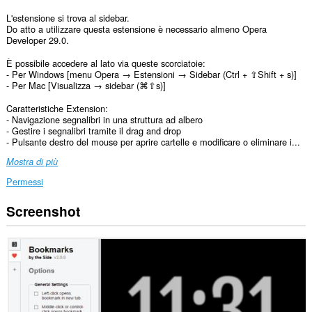
L'estensione si trova al sidebar.
Do atto a utilizzare questa estensione è necessario almeno Opera
Developer 29.0.
È possibile accedere al lato via queste scorciatoie:
- Per Windows [menu Opera → Estensioni → Sidebar (Ctrl + ⇧Shift + s)]
- Per Mac [Visualizza → sidebar (⌘⇧s)]
Caratteristiche Extension:
- Navigazione segnalibri in una struttura ad albero
- Gestire i segnalibri tramite il drag and drop
- Pulsante destro del mouse per aprire cartelle e modificare o eliminare i...
Mostra di più
Permessi
Screenshot
This
Extension
can
read
and
modify
bookmarks.
Questa