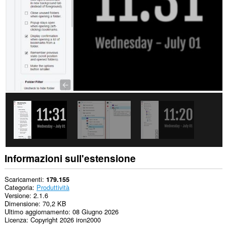
estensione
aggiungerà
un
pannello
alla
barra
laterale.
Questa
estensione
può
accedere
alle
tue
schede
e
alle
attività
di
navigazione.
Informazioni sull'estensione
Scaricamenti
179.155
Categoria
Produttività
Versione
2.1.6
Dimensione
70,2 KB
Ultimo aggiornamento
08 Giugno 2026
Licenza
Copyright 2026 iron2000