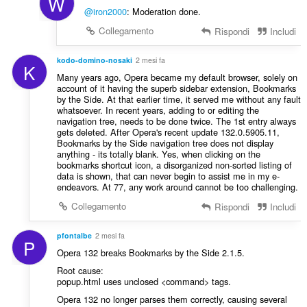
W
@iron2000
: Moderation done.
Collegamento
Rispondi
Includi
kodo-domino-nosaki
2 mesi fa
K
Many years ago, Opera became my default browser, solely on
account of it having the superb sidebar extension, Bookmarks
by the Side. At that earlier time, it served me without any fault
whatsoever. In recent years, adding to or editing the
navigation tree, needs to be done twice. The 1st entry always
gets deleted. After Opera's recent update 132.0.5905.11,
Bookmarks by the Side navigation tree does not display
anything - its totally blank. Yes, when clicking on the
bookmarks shortcut icon, a disorganized non-sorted listing of
data is shown, that can never begin to assist me in my e-
endeavors. At 77, any work around cannot be too challenging.
Collegamento
Rispondi
Includi
pfontalbe
2 mesi fa
P
Opera 132 breaks Bookmarks by the Side 2.1.5.
Root cause:
popup.html uses unclosed <command> tags.
Opera 132 no longer parses them correctly, causing several