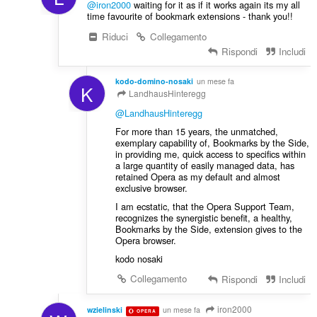
@iron2000
waiting for it as if it works again its my all
time favourite of bookmark extensions - thank you!!
Riduci
Collegamento
Rispondi
Includi
kodo-domino-nosaki
un mese fa
K
LandhausHinteregg
@LandhausHinteregg
For more than 15 years, the unmatched,
exemplary capability of, Bookmarks by the Side,
in providing me, quick access to specifics within
a large quantity of easily managed data, has
retained Opera as my default and almost
exclusive browser.
I am ecstatic, that the Opera Support Team,
recognizes the synergistic benefit, a healthy,
Bookmarks by the Side, extension gives to the
Opera browser.
kodo nosaki
Collegamento
Rispondi
Includi
iron2000
wzielinski
un mese fa
OPERA