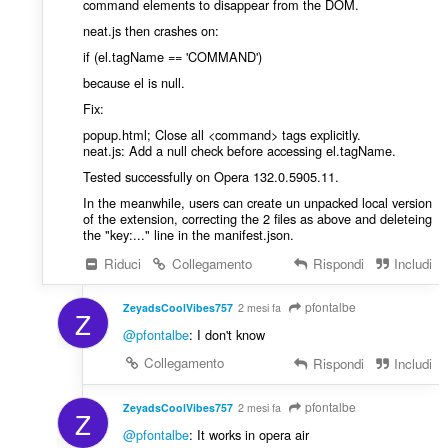
command elements to disappear from the DOM.
neat.js then crashes on:
if (el.tagName == 'COMMAND')
because el is null.
Fix:
popup.html; Close all <command> tags explicitly.
neat.js: Add a null check before accessing el.tagName.
Tested successfully on Opera 132.0.5905.11.
In the meanwhile, users can create un unpacked local version
of the extension, correcting the 2 files as above and deleteing
the "key:..." line in the manifest.json.
Riduci
Collegamento
Rispondi
Includi
pfontalbe
ZeyadsCoolVibes757
2 mesi fa
Z
@pfontalbe
: I don't know
Collegamento
Rispondi
Includi
pfontalbe
ZeyadsCoolVibes757
2 mesi fa
Z
@pfontalbe
: It works in opera air