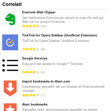
Correlati
Evernote Web Clipper
Usa l'estensione Evernote per salvare le cose che vedi sul
Web nel tuo account Evernote.
N
610
u
m
TickTick for Opera Sidebar (Unofficial Extension)
e
TickTick for Opera Sidebar. Unofficial Extension
r
N
36
o
u
t
m
Google Services
o
e
Easy and fast access to Google™ Services
t
r
a
N
31
o
l
u
t
e
m
Import bookmarks to Atavi.com
o
d
e
Importazione segnalibri dal tuo browser ad Atavi bookmark
t
i
manager
r
a
N
g
11
o
l
u
i
t
e
m
Atavi bookmarks
u
o
d
e
d
Segnalibri visivi, sincronizzazione segnalibri su diversi