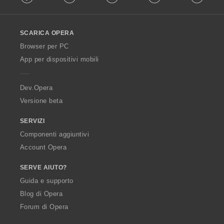
l
l
o
SCARICA OPERA
w
O
Browser per PC
p
App per dispositivi mobili
e
r
a
Dev.Opera
Versione beta
SERVIZI
Componenti aggiuntivi
Account Opera
SERVE AIUTO?
Guida e supporto
Blog di Opera
Forum di Opera