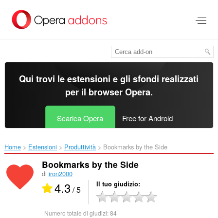
Passa
al
contenuto
principale
Qui trovi le estensioni e gli sfondi realizzati
per il
browser Opera
.
Scarica Opera
Free for Android
Home
Estensioni
Produttività
Bookmarks by the Side‎
Bookmarks by the Side
di
iron2000
4.3
Il tuo giudizio
/ 5
Numero totale di giudizi:
84