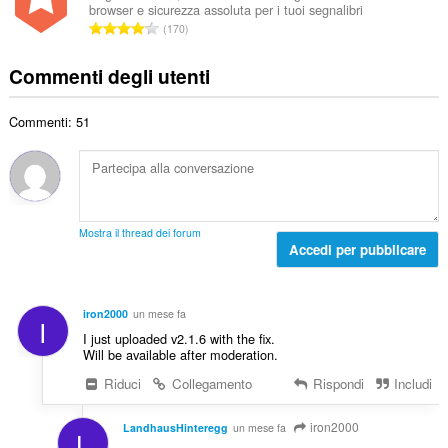
t
i
browser e sicurezza assoluta per i tuoi segnalibri
r
i
a
N
g
170
o
z
l
u
i
t
i
e
m
u
Commenti degli utenti
o
:
d
e
d
t
i
r
i
a
g
Commenti: 51
o
z
l
i
t
i
e
u
o
:
d
d
t
i
i
a
g
z
l
i
Mostra il thread dei forum
i
e
Accedi per pubblicare
u
:
d
d
i
i
g
z
iron2000
un mese fa
I
i
i
I just uploaded v2.1.6 with the fix.
u
:
Will be available after moderation.
d
Riduci
Collegamento
Rispondi
Includi
i
z
i
iron2000
LandhausHinteregg
un mese fa
L
: