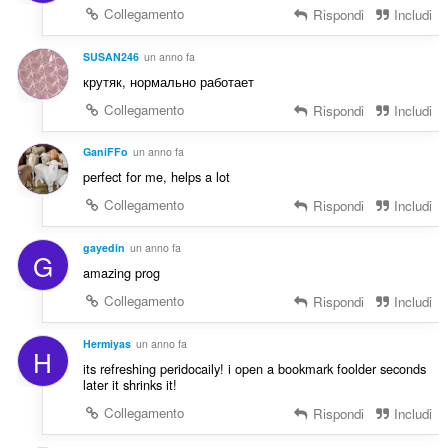
Collegamento
Rispondi
Includi
SUSAN246
un anno fa
крутяк, нормально работает
Collegamento
Rispondi
Includi
GaniFFo
un anno fa
perfect for me, helps a lot
Collegamento
Rispondi
Includi
gayedin
un anno fa
G
amazing prog
Collegamento
Rispondi
Includi
Hermiyas
un anno fa
H
its refreshing peridocaily! i open a bookmark foolder seconds
later it shrinks it!
Collegamento
Rispondi
Includi