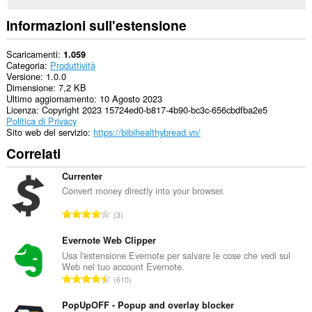
Informazioni sull'estensione
Scaricamenti
1.059
Categoria
Produttività
Versione
1.0.0
Dimensione
7,2 KB
Ultimo aggiornamento
10 Agosto 2023
Licenza
Copyright 2023 15724ed0-b817-4b90-bc3c-656cbdfba2e5
Politica di Privacy
Sito web del servizio
https://bibihealthybread.vn/
Correlati
Currenter
Convert money directly into your browser.
N
3
u
m
Evernote Web Clipper
e
Usa l'estensione Evernote per salvare le cose che vedi sul
Web nel tuo account Evernote.
r
N
610
o
u
t
m
PopUpOFF - Popup and overlay blocker
o