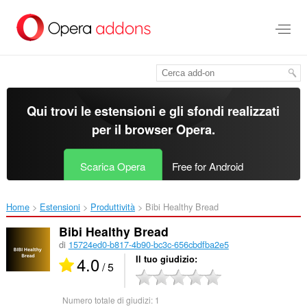
Passa
al
contenuto
principale
Qui trovi le estensioni e gli sfondi realizzati
per il
browser Opera
.
Scarica Opera
Free for Android
Home
Estensioni
Produttività
Bibi Healthy Bread‎
Bibi Healthy Bread
di
15724ed0-b817-4b90-bc3c-656cbdfba2e5
4.0
Il tuo giudizio
/ 5
Numero totale di giudizi:
1