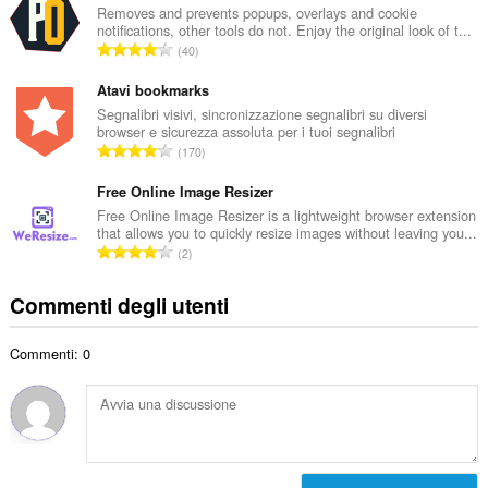
e
Removes and prevents popups, overlays and cookie
t
notifications, other tools do not. Enjoy the original look of t...
r
a
N
40
o
l
u
t
e
m
Atavi bookmarks
o
d
e
Segnalibri visivi, sincronizzazione segnalibri su diversi
t
i
browser e sicurezza assoluta per i tuoi segnalibri
r
a
N
g
170
o
l
u
i
t
e
m
Free Online Image Resizer
u
o
d
e
d
Free Online Image Resizer is a lightweight browser extension
t
i
that allows you to quickly resize images without leaving you...
r
i
a
N
g
2
o
z
l
u
i
t
i
e
m
u
Commenti degli utenti
o
:
d
e
d
t
i
r
i
a
g
Commenti: 0
o
z
l
i
t
i
e
u
o
:
d
d
t
i
i
a
g
z
l
i
i