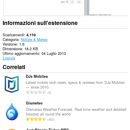
tue
schede
e
alle
attività
Informazioni sull'estensione
di
navigazione.
Scaricamenti
4.110
Categoria
Notizie & Meteo
Versione
1.6
Dimensione
18,2 KB
Ultimo aggiornamento
04 Luglio 2013
Licenza
Correlati
DJs Mobiles
Latest mobile tech news, specs & reviews from DJs Mobiles
— since 2010.
N
0
u
m
Gismeteo
e
Gismeteo Weather Forecast. Real time weather and detailed
forecast all round the world
r
N
460
o
u
t