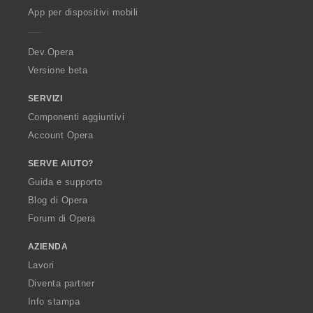
p
App per dispositivi mobili
e
r
a
Dev.Opera
Versione beta
SERVIZI
Componenti aggiuntivi
Account Opera
SERVE AIUTO?
Guida e supporto
Blog di Opera
Forum di Opera
AZIENDA
Lavori
Diventa partner
Info stampa