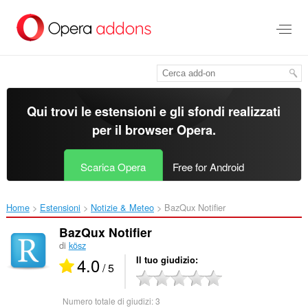
Passa
al
contenuto
principale
Qui trovi le estensioni e gli sfondi realizzati
per il
browser Opera
.
Scarica Opera
Free for Android
Home
Estensioni
Notizie & Meteo
BazQux Notifier‎
BazQux Notifier
di
kösz
4.0
Il tuo giudizio
/ 5
Numero totale di giudizi:
3