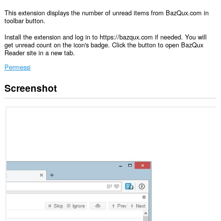
This extension displays the number of unread items from BazQux.com in
toolbar button.
Install the extension and log in to https://bazqux.com if needed. You will
get unread count on the icon's badge. Click the button to open BazQux
Reader site in a new tab.
Permessi
Screenshot
Questa
estensione
può
accedere
ai
tuoi
dati
su
alcuni
siti
web.
Questa
estensione
può
accedere
alle