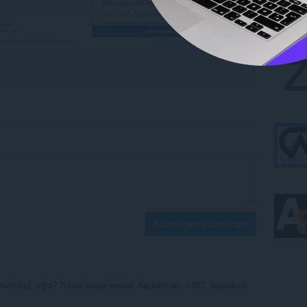
Accedi per pubblicare
omething, right? Some super-secret, hackerman, 1337, backdoor,