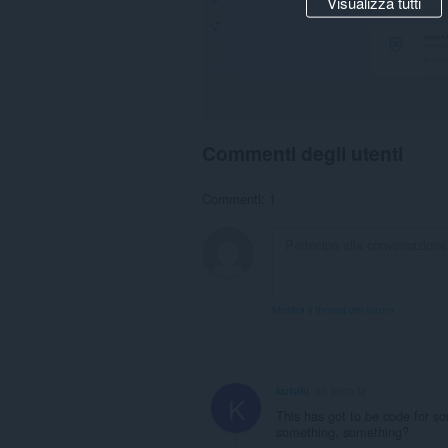
Visualizza tutti
Commenti degli utenti
Commenti: 1
Mostra il thread dei forum
kutulu
un anno fa
K
This has got to be code for s
something, something?