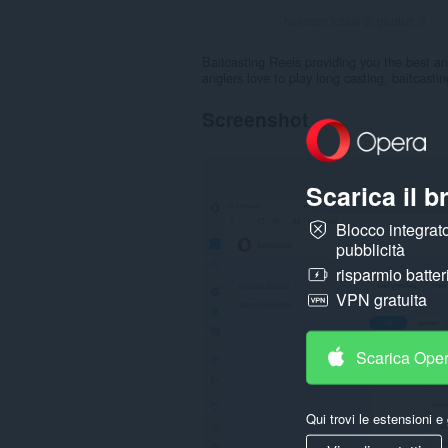
Numero totale di giudizi:
2
Baitcasting Reels providing you the best a
anglers love to play long casting, baitcasti
Screenshot
Scarica il 
Blocco integrato
pubblicità
risparmio batter
VPN gratuita
Scarica Ope
Qui trovi le estensioni e 