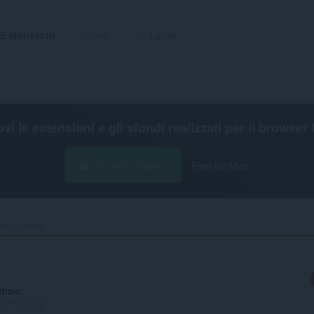
Estensioni
Sfondi
Sviluppa
ovi le estensioni e gli sfondi realizzati per il
browser 
Scarica Opera
Free for Mac
sting Reels‎
udizio