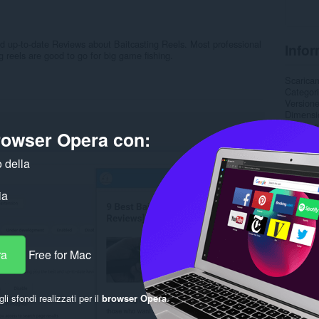
nd up-to-date Reviews about Baitcasting Reels. Most professional
Infor
ng reels are good to go for big game fishing.
Scarica
Categor
Version
Dimensi
Ultimo 
browser Opera con:
Licenza
Politica 
Sito web
 della
Pagina d
ia
Corre
ra
Free for Mac
gli sfondi realizzati per il
browser Opera
.