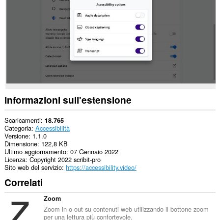
i
siti
web.
Questa
estensione
può
accedere
ai
tuoi
dati
su
alcuni
Informazioni sull'estensione
siti
web.
Scaricamenti
18.765
Questa
Categoria
Accessibilità
estensione
Versione
1.1.0
può
Dimensione
122,8 KB
accedere
Ultimo aggiornamento
07 Gennaio 2022
alle
Licenza
Copyright 2022 scribit-pro
tue
Sito web del servizio
https://accessibility.video/
schede
Correlati
e
alle
attività
Zoom
di
Zoom in o out su contenuti web utilizzando il bottone zoom
navigazione.
per una lettura più confortevole.