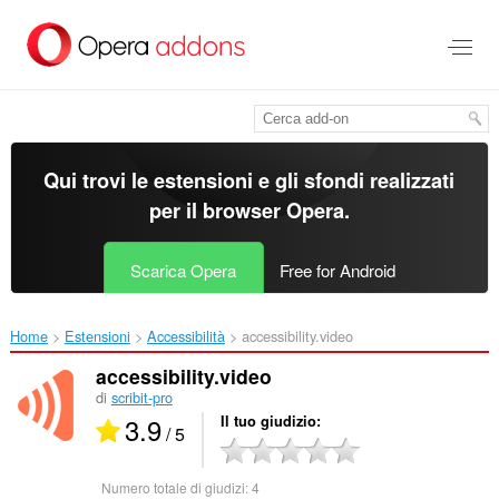
Passa
al
contenuto
principale
Qui trovi le estensioni e gli sfondi realizzati
per il
browser Opera
.
Scarica Opera
Free for Android
Home
Estensioni
Accessibilità
accessibility.video‎
accessibility.video
di
scribit-pro
3.9
Il tuo giudizio
/ 5
Numero totale di giudizi:
4