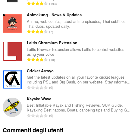
N
193
u
m
Animekung - News & Updates
e
Anime, web comics, latest anime episodes, Thai subtitles,
Thai dubs, updated daily.
r
N
7
o
u
t
m
Laitis Chromium Extension
o
e
Laitis Browser Extension allows Laitis to control websites
t
using your voice
r
a
N
10
o
l
u
t
e
m
Cricket Arroyo
o
d
e
Get the latest updates on all your favorite cricket leagues,
t
i
including PSL and Big Bash, on our website. Stay informe...
r
a
N
g
0
o
l
u
i
t
e
m
Kayake Wave
u
o
d
e
d
Best Inflatable Kayak and Fishing Reviews, SUP Guide.
t
i
Kayaking Destinations, Boats, canoeing tips and Buying G...
r
i
a
N
g
0
o
z
l
u
i
t
i
e
m
u
Commenti degli utenti
o
:
d
e
d