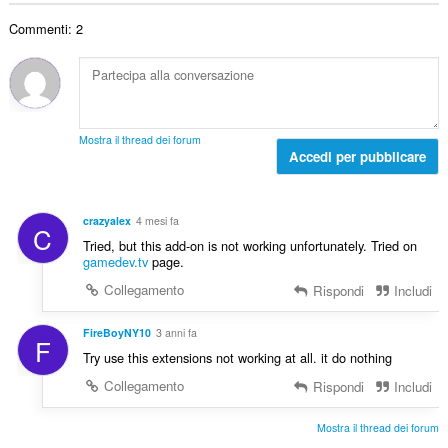
t
i
r
i
a
g
Commenti: 2
o
z
l
i
t
i
e
u
o
:
d
d
t
i
i
a
g
z
l
i
Mostra il thread dei forum
i
e
Accedi per pubblicare
u
:
d
d
i
i
g
z
crazyalex
4 mesi fa
C
i
i
Tried, but this add-on is not working unfortunately. Tried on
u
:
gamedev.tv
page.
d
Collegamento
Rispondi
Includi
i
z
i
FireBoyNY10
3 anni fa
F
:
Try use this extensions not working at all. it do nothing
Collegamento
Rispondi
Includi
Mostra il thread dei forum