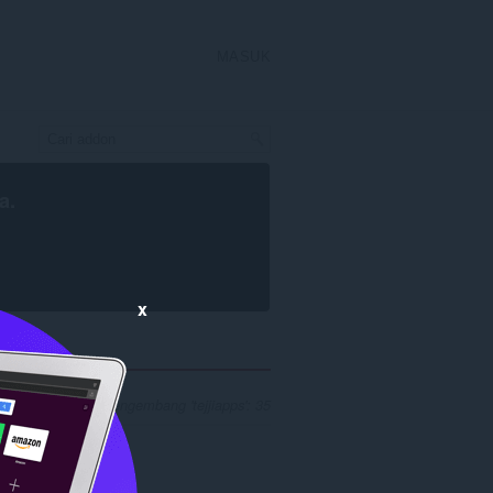
MASUK
a
.
x
 pencarian untuk pengembang 'tejjiapps': 35
f
..