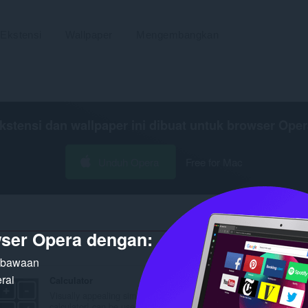
Ekstensi
Wallpaper
Mengembangkan
kstensi dan wallpaper ini dibuat untuk
browser Oper
Unduh Opera
Free for Mac
ser Opera dengan:
Hasil
n bawaan
rai
Calculator
Future Value Calculator
Visually appealing simple
Calculate future value o
calculator! can be used...
present asset or cash b.