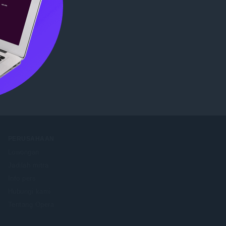
Store
.
PERUSAHAAN
Lowongan
Jadilah mitra
Info pers
Hubungi kami
Tentang Opera