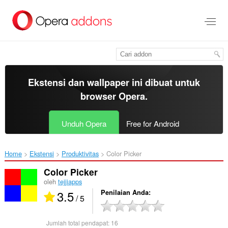
Lompat
ke
konten
utama
Ekstensi dan wallpaper ini dibuat untuk
browser Opera
.
Unduh Opera
Free for Android
Home
Ekstensi
Produktivitas
Color Picker‎
Color Picker
oleh
tejjiapps
3.5
Penilaian Anda
/ 5
Jumlah total pendapat:
16