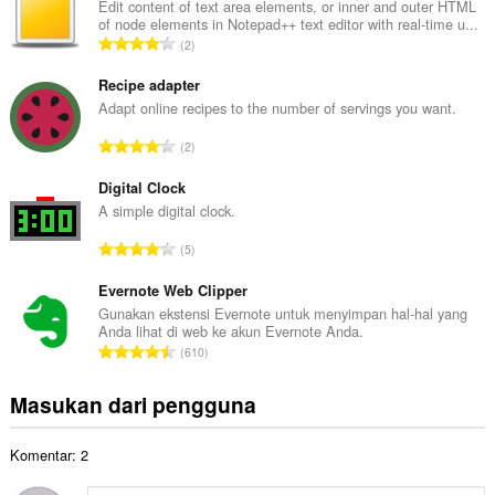
l
Edit content of text area elements, or inner and outer HTML
of node elements in Notepad++ text editor with real-time u...
a
J
2
h
u
t
m
Recipe adapter
o
l
Adapt online recipes to the number of servings you want.
t
a
a
J
2
h
l
u
t
p
m
Digital Clock
o
e
l
A simple digital clock.
t
n
a
a
J
d
5
h
l
u
a
t
p
m
Evernote Web Clipper
p
o
e
l
a
Gunakan ekstensi Evernote untuk menyimpan hal-hal yang
t
n
Anda lihat di web ke akun Evernote Anda.
a
t
a
J
d
610
h
:
l
u
a
t
p
m
p
Masukan dari pengguna
o
e
l
a
t
n
a
t
a
d
Komentar: 2
h
:
l
a
t
p