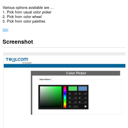
Various options available are ...
1. Pick from usual color picker
2. Pick from color wheel
3. Pick from color palettes
Izin
Screenshot
Ekstensi
ini
bisa
mengakses
data
Anda
di
beberapa
website.
Ekstensi
ini
bisa
mengakses
tab
dan
aktivitas
browsing
Anda.