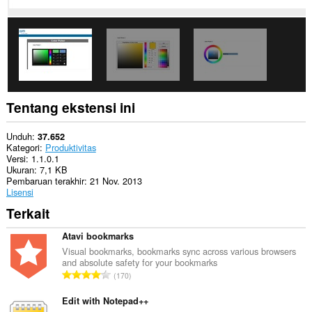
This
extension
can
store
an
unlimited
amount
of
client-
Tentang ekstensi ini
side
data.
Unduh
37.652
Kategori
Produktivitas
Versi
1.1.0.1
Ukuran
7,1 KB
Pembaruan terakhir
21 Nov. 2013
Lisensi
Terkait
Atavi bookmarks
Visual bookmarks, bookmarks sync across various browsers
and absolute safety for your bookmarks
J
170
u
m
Edit with Notepad++