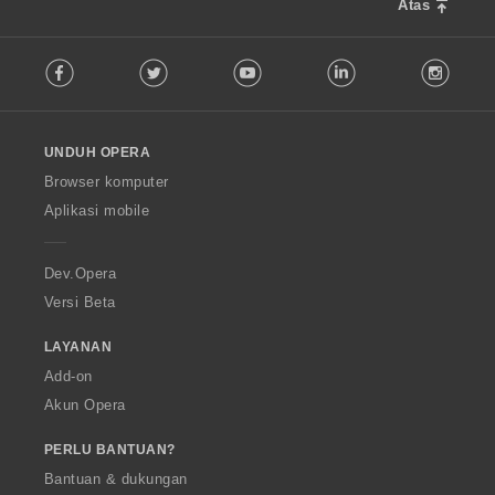
Atas
F
Facebook
Twitter
Youtube
LinkedIn
Instag
o
l
l
o
UNDUH OPERA
w
O
Browser komputer
p
Aplikasi mobile
e
r
a
Dev.Opera
Versi Beta
LAYANAN
Add-on
Akun Opera
PERLU BANTUAN?
Bantuan & dukungan