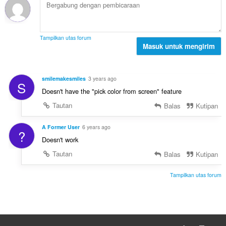
p
o
e
a
t
n
t
a
d
:
l
a
Tampilkan utas forum
p
Masuk untuk mengirim
p
e
a
n
t
d
:
smilemakesmiles
3 years ago
S
a
Doesn't have the "pick color from screen" feature
p
a
Tautan
Balas
Kutipan
t
:
A Former User
6 years ago
?
Doesn't work
Tautan
Balas
Kutipan
Tampilkan utas forum