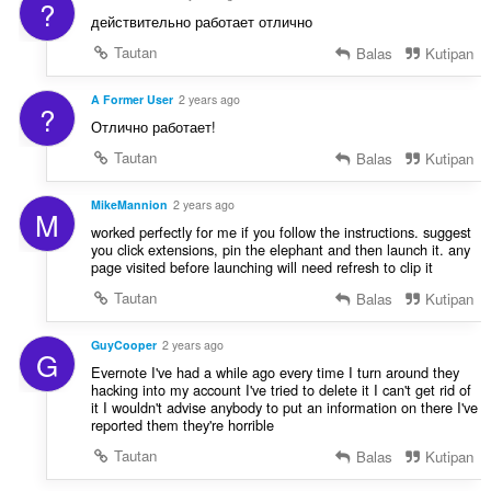
?
действительно работает отлично
Tautan
Balas
Kutipan
A Former User
2 years ago
?
Отлично работает!
Tautan
Balas
Kutipan
MikeMannion
2 years ago
M
worked perfectly for me if you follow the instructions. suggest
you click extensions, pin the elephant and then launch it. any
page visited before launching will need refresh to clip it
Tautan
Balas
Kutipan
GuyCooper
2 years ago
G
Evernote I've had a while ago every time I turn around they
hacking into my account I've tried to delete it I can't get rid of
it I wouldn't advise anybody to put an information on there I've
reported them they're horrible
Tautan
Balas
Kutipan