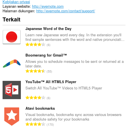
ini
Kebijakan privasi
bisa
Layanan website
http://evernote.com
mengakses
Halaman dukungan
http://evernote.com/contact/support/
tab
Terkait
dan
aktivitas
browsing
Japanese Word of the Day
Anda.
Learn new Japanese word every day. In the extension you'll
find sample sentences with the word and native pronunciati...
J
6
u
m
Boomerang for Gmail™
l
Allows you to schedule messages to be sent or returned at a
later date.
a
J
55
h
u
t
m
YouTube™ All HTML5 Player
o
l
Switch All YouTube™ Videos to HTML5 Player
t
a
a
J
6
h
l
u
t
p
m
Atavi bookmarks
o
e
l
Visual bookmarks, bookmarks sync across various browsers
t
n
and absolute safety for your bookmarks
a
a
J
d
170
h
l