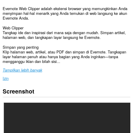
Evernote Web Clipper adalah ekstensi browser yang memungkinkan Anda
menyimpan hal-hal menarik yang Anda temukan di web langsung ke akun
Evernote Anda.
Web Clipper
Tangkap ide dan inspirasi dari mana saja dengan mudah. Simpan artikel,
halaman web, dan tangkapan layar langsung ke Evernote.
Simpan yang penting
Klip halaman web, artikel, atau PDF dan simpan di Evernote. Tangkapan
layar halaman penuh atau hanya bagian yang Anda inginkan—tanpa
mengganggu iklan dan bilah sisi...
Tampilkan lebih banyak
Izin
Screenshot
Ekstensi
ini
bisa
mengakses
data
Anda
di
semua
website.