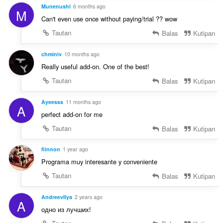
:
Munenushi
6 months ago
M
Can't even use once without paying/trial ?? wow
Tautan
Balas
Kutipan
chminiv
10 months ago
Really useful add-on. One of the best!
Tautan
Balas
Kutipan
Ayeesss
11 months ago
A
perfect add-on for me
Tautan
Balas
Kutipan
fiinnon
1 year ago
Programa muy interesante y conveniente
Tautan
Balas
Kutipan
AndreevIlya
2 years ago
A
одно из лучших!