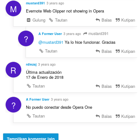
mustard391
3 years ago
M
Evernote Web Clipper not showing in Opera
Gulung
Tautan
Balas
Kutipan
mustard391
A Former User
3 years ago
?
@mustard391
Ya lo hice funcionar. Gracias
Tautan
Balas
Kutipan
rdiezsj
3 years ago
R
Última actualización
17 de Enero de 2018
Tautan
Balas
Kutipan
A Former User
3 years ago
?
No puedo conectar desde Opera One
Tautan
Balas
Kutipan
Tampilkan komentar lain