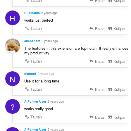
Tautan
Balas
Kutipan
Husinanis
2 years ago
H
works just perfect
Tautan
Balas
Kutipan
aIrenanam
2 years ago
The features in this extension are top-notch. It really enhances
my productivity.
Tautan
Balas
Kutipan
niarond
2 years ago
N
Use it for a long time
Tautan
Balas
Kutipan
A Former User
2 years ago
?
works really good
Tautan
Balas
Kutipan
A Former User
2 years ago