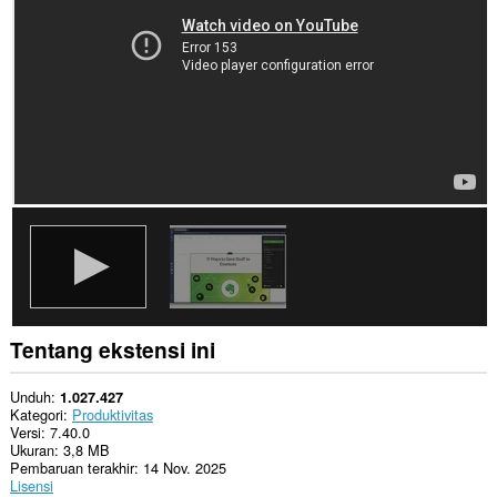
Ekstensi
ini
bisa
mengakses
data
Anda
di
beberapa
website.
This
extension
can
create
rich
notifications
and
display
them
Tentang ekstensi ini
to
you
in
Unduh
1.027.427
the
Kategori
Produktivitas
system
Versi
7.40.0
tray.
Ukuran
3,8 MB
Pembaruan terakhir
14 Nov. 2025
Ekstensi
Lisensi