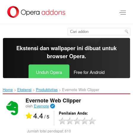
Lompat
ke
konten
utama
Ekstensi dan wallpaper ini dibuat untuk
browser Opera
.
Unduh Opera
Free for Android
Home
Ekstensi
Produktivitas
Evernote Web Clipper‎
Evernote Web Clipper
oleh
Evernote
4.4
Penilaian Anda
/ 5
Jumlah total pendapat:
610