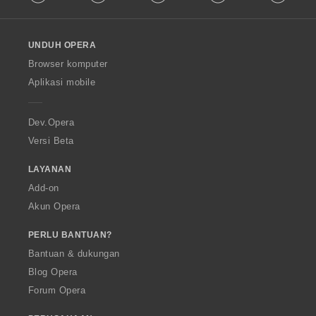
l
l
o
UNDUH OPERA
w
O
Browser komputer
p
Aplikasi mobile
e
r
a
Dev.Opera
Versi Beta
LAYANAN
Add-on
Akun Opera
PERLU BANTUAN?
Bantuan & dukungan
Blog Opera
Forum Opera