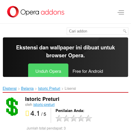
Lompat
ke
konten
utama
Ekstensi dan wallpaper ini dibuat untuk
browser Opera
.
Unduh Opera
Free for Android
Ekstensi
Belanja
Istoric Preturi‎
Lisensi
Istoric Preturi
oleh
istoric-preturi
4.1
Penilaian Anda
/ 5
Jumlah total pendapat:
3