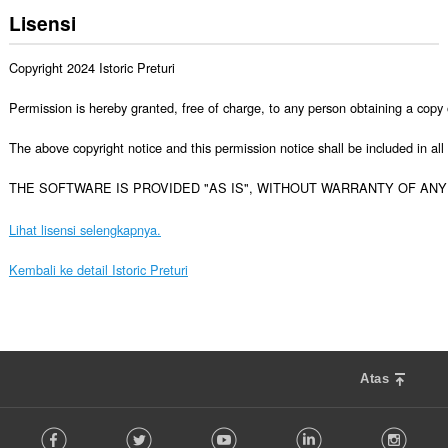
Lisensi
Copyright 2024 Istoric Preturi

Permission is hereby granted, free of charge, to any person obtaining a copy of
The above copyright notice and this permission notice shall be included in all 
THE SOFTWARE IS PROVIDED "AS IS", WITHOUT WARRANTY OF ANY
Lihat lisensi selengkapnya.
Kembali ke detail Istoric Preturi
Atas
F
Facebook
Twitter
Youtube
LinkedIn
Instag
o