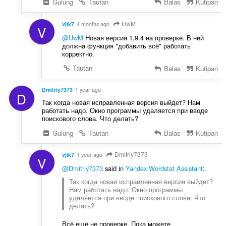
Gulung
Tautan
Balas
Kutipan
UwM
vjik7
4 months ago
V
@UwM
Новая версия 1.9.4 на проверке. В ней
должна функция "добавить всё" работать
корректно.
Tautan
Balas
Kutipan
Dmitriy7373
1 year ago
D
Так когда новая исправленная версия выйдет? Нам
работать надо. Окно программы удаляется при вводе
поискового слова. Что делать?
Gulung
Tautan
Balas
Kutipan
Dmitriy7373
vjik7
1 year ago
V
@Dmitriy7373
said in
Yandex Wordstat Assistant
:
Так когда новая исправленная версия выйдет?
Нам работать надо. Окно программы
удаляется при вводе поискового слова. Что
делать?
Всё ещё не проверке. Пока можете