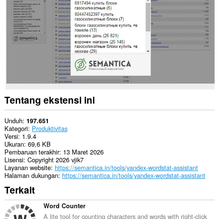
Tentang ekstensi ini
Unduh
197.651
Kategori
Produktivitas
Versi
1.9.4
Ukuran
69,6 KB
Pembaruan terakhir
13 Maret 2026
Lisensi
Copyright 2026 vjik7
Layanan website
https://semantica.in/tools/yandex-wordstat-assistant
Halaman dukungan
https://semantica.in/tools/yandex-wordstat-assistant
Terkait
Word Counter
A lite tool for counting characters and words with right-click