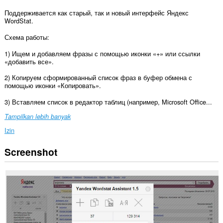
Поддерживается как старый, так и новый интерфейс Яндекс
WordStat.
Схема работы:
1) Ищем и добавляем фразы с помощью иконки «+» или ссылки
«добавить все».
2) Копируем сформированный список фраз в буфер обмена с
помощью иконки «Копировать».
3) Вставляем список в редактор таблиц (например, Microsoft Office...
Tampilkan lebih banyak
Izin
Screenshot
Ekstensi
ini
bisa
mengakses
data
Anda
di
beberapa
website.