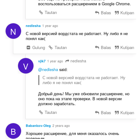
воспользоваться расширением в Google Chrome.
Tautan
Balas
Kutipan
nedlesha
1 year ago
N
С новой версией вордстата не работает. Ну либо я не
понял как(
Gulung
Tautan
Balas
Kutipan
nedlesha
vjik7
1 year ago
V
@nedlesha
said:
С новой версией вордстата не работает. Ну
либо я не понял как(
Добрый день! Мы уже обновили расширение, но
оно пока на этапе проверки. В новой версии
должно заработать.
Tautan
Balas
Kutipan
Babankov-Oleg
2 years ago
B
Хорошее расширение, для меня оказалось очень
полезным