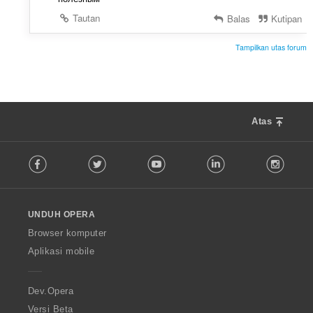
Tautan
Balas
Kutipan
Tampilkan utas forum
Atas
F
Facebook
Twitter
Youtube
LinkedIn
Instag
o
l
l
o
UNDUH OPERA
w
O
Browser komputer
p
Aplikasi mobile
e
r
a
Dev.Opera
Versi Beta