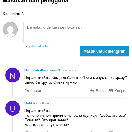
Masukan dari pengguna
e
l
a
t
n
a
t
a
d
Komentar: 8
h
:
l
a
t
p
p
o
e
a
t
n
t
a
d
:
l
a
Tampilkan utas forum
p
Masuk untuk mengirim
p
e
a
n
t
d
:
Nadezhda-Rogovaya
3 months ago
N
a
Здравствуйте. Когда добавите сбор и минус-слов сразу?
p
Было бы круто. Очень нужно
a
Tautan
Balas
Kutipan
t
:
UwM
4 months ago
U
Здравствуйте.
По непонятной причине исчезла функция "добавить все"
Почему? Это временно?
Благодарю за уточнение.