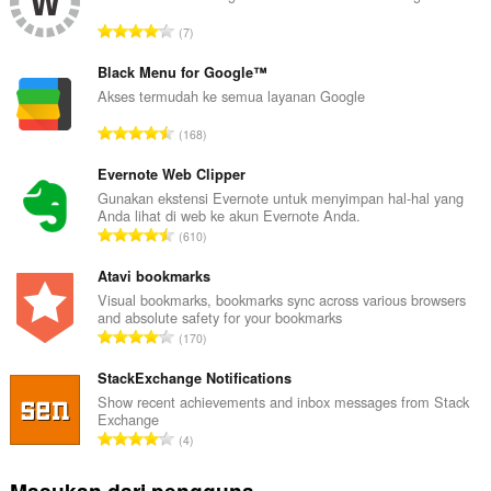
J
7
u
m
Black Menu for Google™
l
Akses termudah ke semua layanan Google
a
J
168
h
u
t
m
Evernote Web Clipper
o
l
Gunakan ekstensi Evernote untuk menyimpan hal-hal yang
t
Anda lihat di web ke akun Evernote Anda.
a
a
J
610
h
l
u
t
p
m
Atavi bookmarks
o
e
l
Visual bookmarks, bookmarks sync across various browsers
t
n
and absolute safety for your bookmarks
a
a
J
d
170
h
l
u
a
t
p
m
StackExchange Notifications
p
o
e
l
a
Show recent achievements and inbox messages from Stack
t
n
Exchange
a
t
a
J
d
4
h
:
l
u
a
t
p
m
p
o