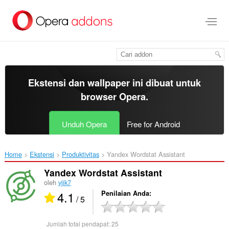
Lompat
ke
konten
utama
Ekstensi dan wallpaper ini dibuat untuk
browser Opera
.
Unduh Opera
Free for Android
Home
Ekstensi
Produktivitas
Yandex Wordstat Assistant‎
Yandex Wordstat Assistant
oleh
vjik7
4.1
Penilaian Anda
/ 5
Jumlah total pendapat:
25