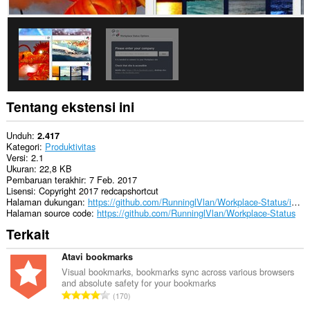
Tentang ekstensi ini
Unduh
2.417
Kategori
Produktivitas
Versi
2.1
Ukuran
22,8 KB
Pembaruan terakhir
7 Feb. 2017
Lisensi
Copyright 2017 redcapshortcut
Halaman dukungan
https://github.com/RunninglVlan/Workplace-Status/issues
Halaman source code
https://github.com/RunninglVlan/Workplace-Status
Terkait
Atavi bookmarks
Visual bookmarks, bookmarks sync across various browsers
and absolute safety for your bookmarks
J
170
u