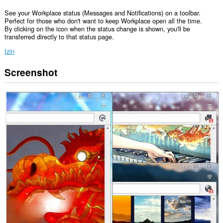
See your Workplace status (Messages and Notifications) on a toolbar.
Perfect for those who don't want to keep Workplace open all the time.
By clicking on the icon when the status change is shown, you'll be
transferred directly to that status page.
Izin
Screenshot
Ekstensi
ini
bisa
mengakses
data
Anda
di
beberapa
website.
Ekstensi
ini
bisa
mengakses
tab
dan
aktivitas
browsing
Anda.