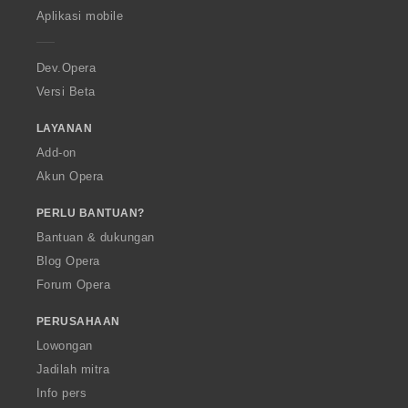
p
Aplikasi mobile
e
r
a
Dev.Opera
Versi Beta
LAYANAN
Add-on
Akun Opera
PERLU BANTUAN?
Bantuan & dukungan
Blog Opera
Forum Opera
PERUSAHAAN
Lowongan
Jadilah mitra
Info pers