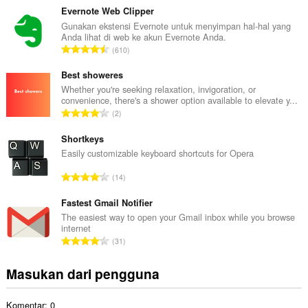
m
Evernote Web Clipper
l
Gunakan ekstensi Evernote untuk menyimpan hal-hal yang
Anda lihat di web ke akun Evernote Anda.
a
J
610
h
u
t
m
Best showeres
o
l
Whether you're seeking relaxation, invigoration, or
t
convenience, there's a shower option available to elevate y...
a
a
J
2
h
l
u
t
p
m
Shortkeys
o
e
l
Easily customizable keyboard shortcuts for Opera
t
n
a
a
J
d
14
h
l
u
a
t
p
m
Fastest Gmail Notifier
p
o
e
l
a
The easiest way to open your Gmail inbox while you browse
t
n
internet
a
t
a
J
d
31
h
:
l
u
a
t
p
m
p
Masukan dari pengguna
o
e
l
a
t
n
a
t
a
d
Komentar: 0