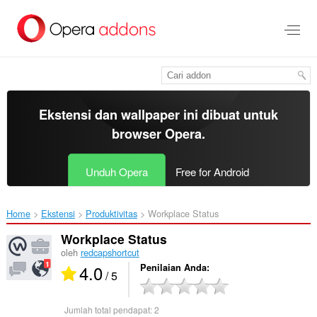
Lompat
ke
konten
utama
Ekstensi dan wallpaper ini dibuat untuk
browser Opera
.
Unduh Opera
Free for Android
Home
Ekstensi
Produktivitas
Workplace Status‎
Workplace Status
oleh
redcapshortcut
4.0
Penilaian Anda
/ 5
Jumlah total pendapat:
2