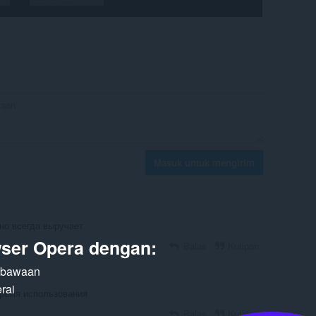
Masuk untuk mengirim
 но всегда выручает
ser Opera dengan:
Balas
Kutipan
n bawaan
rai
время использования
Balas
Kutipan