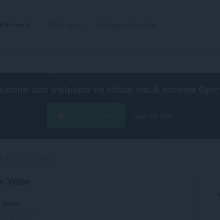
Ekstensi
Wallpaper
Mengembangkan
kstensi dan wallpaper ini dibuat untuk
browser Oper
Unduh Opera
Free for Mac
hot YouTube Video‎
e Video
n Anda