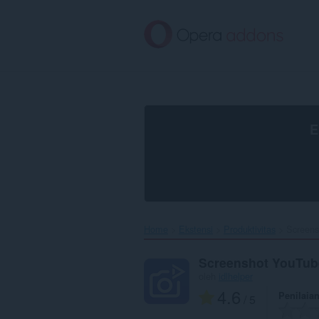
Lompat
ke
konten
utama
E
Home
Ekstensi
Produktivitas
Screens
Screenshot YouTub
oleh
idlhelper
4.6
Penilaia
/ 5