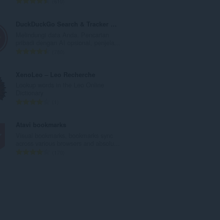
J
610
t
u
o
m
DuckDuckGo Search & Tracker Protection
t
l
Melindungi data Anda. Pencarian
a
a
pribadi dengan AI opsional, penjela...
l
h
J
780
p
t
u
e
o
m
XenoLeo – Leo Recherche
n
t
l
Lookup words in the Leo Online
d
a
a
Dictionary
a
l
h
J
1
p
p
t
u
a
e
o
m
Atavi bookmarks
t
n
t
l
Visual bookmarks, bookmarks sync
:
d
a
a
across various browsers and absolu...
a
l
h
J
170
p
p
t
u
a
e
o
m
t
n
t
l
:
d
a
a
a
l
h
p
p
t
a
e