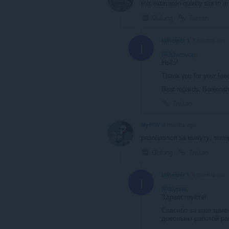
this extension quietly sits in 
Gulung
Tautan
idlhelper 1
3 months ago
I
@23ycovop
:
Hello!
Thank you for your feed
Best regards, Screens
Tautan
alyPOV
4 months ago
разобрался за минуту, теп
Gulung
Tautan
idlhelper 1
4 months ago
I
@alypov
:
Здравствуйте!
Спасибо за ваш заме
довольны работой ра