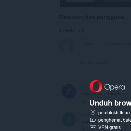
Masukan dari pengguna
Komentar: 212
Tampilkan utas forum
Feorg
2 days ago
F
работает тихо и незаметно,
Unduh brow
Tautan
pemblokir ikla
hyrelli
2 weeks ago
penghemat bate
ни разу не подвело за всё 
VPN gratis
Gulung
Tautan