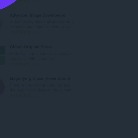
J
170
t
u
o
m
Advanced Image Downloader
t
l
Automatically detect all images on a
a
a
webpage and organize them by siz...
l
h
J
1
p
t
u
e
o
m
Github Original Streak
n
t
l
Re-builds former current and longest
d
a
a
streaks on Github profiles
a
l
h
J
5
p
p
t
u
a
e
o
m
Magnifying Glass (Hover Zoom)
t
n
t
l
Press on the toolbar button to see
:
d
a
a
the magnifying glass on the current...
a
l
h
J
7
p
p
t
u
a
e
o
m
t
n
t
l
:
d
a
a
a
l
h
p
p
t
a
e