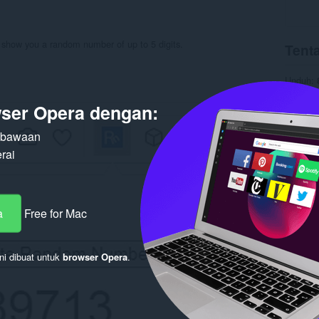
ll show you a random number of up to 5 digits.
Tenta
Unduh
Kategori
Versi
1.
ser Opera dengan:
Ukuran
Pembaru
n bawaan
Lisensi
Layanan
rai
Terka
a
Free for Mac
ni dibuat untuk
browser Opera
.