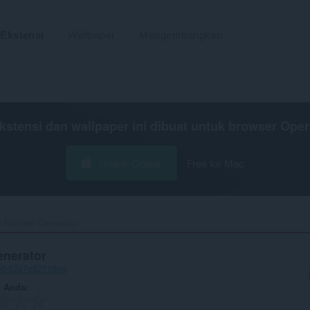
Ekstensi
Wallpaper
Mengembangkan
kstensi dan wallpaper ini dibuat untuk
browser Oper
Unduh Opera
Free for Mac
 Number Generator‎
nerator
b6-52a7e82118ba
n Anda