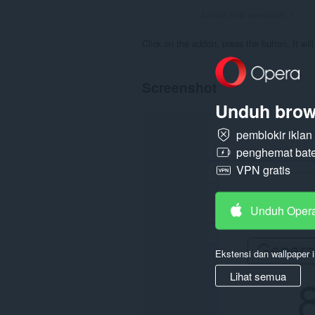
Jumlah total pendapat:
1
Click on the addon, press the button. It wi
Screenshot
Unduh brow
pemblokir ikla
penghemat bate
VPN gratis
Unduh Oper
Ekstensi dan wallpaper i
Lihat semua