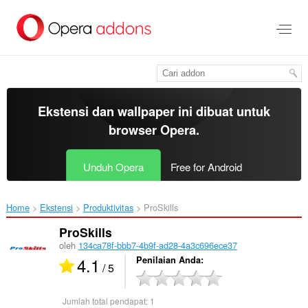
Lompat
ke
konten
utama
Ekstensi dan wallpaper ini dibuat untuk
browser Opera
.
Unduh Opera
Free for Android
Home
Ekstensi
Produktivitas
ProSkills‎
ProSkills
oleh
134ca78f-bbb7-4b9f-ad28-4a3c696ece37
4.1
Penilaian Anda
/ 5
Jumlah total pendapat:
1