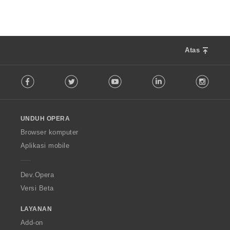
:
a
p
a
t
:
Atas
F
Facebook
Twitter
Youtube
LinkedIn
Instag
o
l
l
o
UNDUH OPERA
w
O
Browser komputer
p
Aplikasi mobile
e
r
a
Dev.Opera
Versi Beta
LAYANAN
Add-on