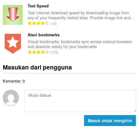
u
t
p
m
Test Speed
o
e
l
Test internet download speed by downloading image from
t
n
any of your frequently visited sites. Provide image link and...
a
a
J
d
13
h
l
u
a
t
p
m
Atavi bookmarks
p
o
e
l
a
Visual bookmarks, bookmarks sync across various browsers
t
n
and absolute safety for your bookmarks
a
t
a
J
d
170
h
:
l
u
a
t
p
m
p
Masukan dari pengguna
o
e
l
a
t
n
a
t
a
d
Komentar: 0
h
:
l
a
t
p
p
o
e
a
t
n
t
a
d
:
l
a
p
Masuk untuk mengirim
p
e
a
n
t
d