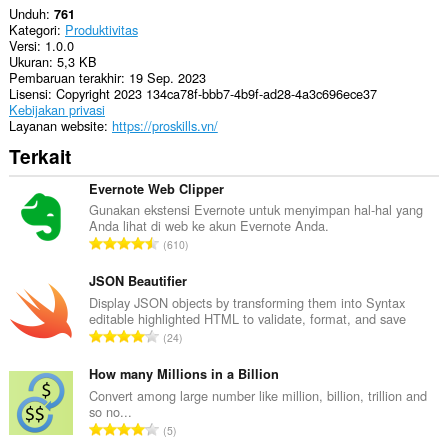
Unduh
761
Kategori
Produktivitas
Versi
1.0.0
Ukuran
5,3 KB
Pembaruan terakhir
19 Sep. 2023
Lisensi
Copyright 2023 134ca78f-bbb7-4b9f-ad28-4a3c696ece37
Kebijakan privasi
Layanan website
https://proskills.vn/
Terkait
Evernote Web Clipper
Gunakan ekstensi Evernote untuk menyimpan hal-hal yang
Anda lihat di web ke akun Evernote Anda.
J
610
u
m
JSON Beautifier
l
Display JSON objects by transforming them into Syntax
editable highlighted HTML to validate, format, and save
a
J
24
h
u
t
m
How many Millions in a Billion
o
l
Convert among large number like million, billion, trillion and
t
so no...
a
a
J
5
h
l