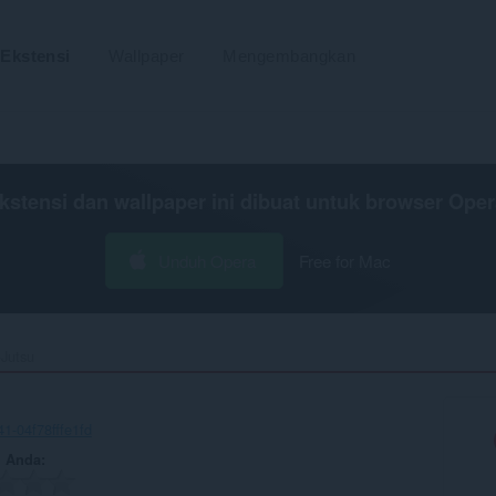
Ekstensi
Wallpaper
Mengembangkan
kstensi dan wallpaper ini dibuat untuk
browser Oper
Unduh Opera
Free for Mac
Jutsu‎
1-04f78fffe1fd
n Anda