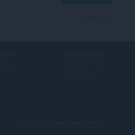
Tampilkan utas forum
AYANAN
PERLU BANTUAN?
d-on
Bantuan & dukungan
un Opera
Blog Opera
Forum Opera
© Opera Software
Privasi
Terms of Service