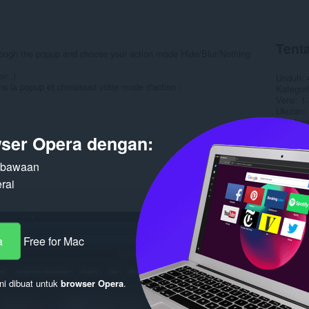
Tenta
rough the popup and choose your action mode Hide/Blur/Nothing
ir :)
Unduh
ans la popup et choisissez votre mode d'action :
Kategori
Versi
1.
Ukuran
Pembaru
Lisensi
ser Opera dengan:
Kebijaka
Halaman
n bawaan
Halaman
rai
Terka
a
Free for Mac
ni dibuat untuk
browser Opera
.