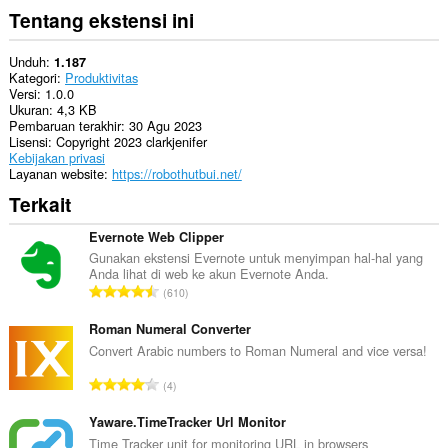
Tentang ekstensi ini
Unduh
1.187
Kategori
Produktivitas
Versi
1.0.0
Ukuran
4,3 KB
Pembaruan terakhir
30 Agu 2023
Lisensi
Copyright 2023 clarkjenifer
Kebijakan privasi
Layanan website
https://robothutbui.net/
Terkait
Evernote Web Clipper
Gunakan ekstensi Evernote untuk menyimpan hal-hal yang
Anda lihat di web ke akun Evernote Anda.
J
610
u
m
Roman Numeral Converter
l
Convert Arabic numbers to Roman Numeral and vice versa!
a
J
4
h
u
t
m
Yaware.TimeTracker Url Monitor
o
l
Time Tracker unit for monitoring URL in browsers