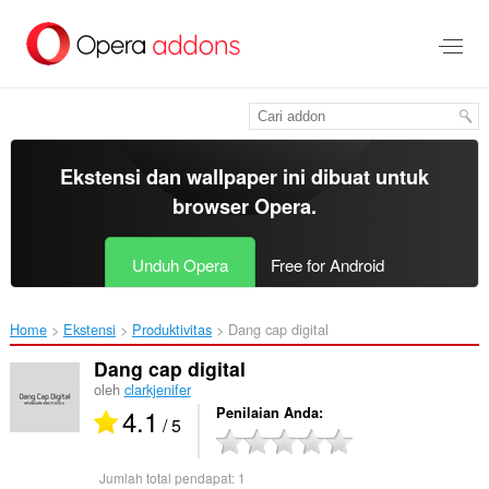
Lompat
ke
konten
utama
Ekstensi dan wallpaper ini dibuat untuk
browser Opera
.
Unduh Opera
Free for Android
Home
Ekstensi
Produktivitas
Dang cap digital‎
Dang cap digital
oleh
clarkjenifer
4.1
Penilaian Anda
/ 5
Jumlah total pendapat:
1