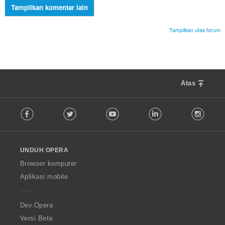
Tampilkan komentar lain
Tampilkan utas forum
Atas
F
Facebook
Twitter
Youtube
LinkedIn
Instag
o
l
l
o
UNDUH OPERA
w
O
Browser komputer
p
Aplikasi mobile
e
r
a
Dev.Opera
Versi Beta