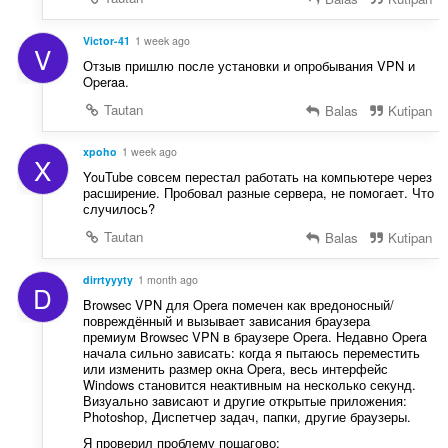
:
Victor-41
1 week ago
V
Отзыв пришлю после установки и опробывания VPN и
Operaa.
Tautan
Balas
Kutipan
xpoho
1 week ago
X
YouTube совсем перестал работать на компьютере через
расширение. Пробовал разные сервера, не помогает. Что
случилось?
Tautan
Balas
Kutipan
dirrtyyyty
1 month ago
D
Browsec VPN для Opera помечен как вредоносный/
повреждённый и вызывает зависания браузера
премиум Browsec VPN в браузере Opera. Недавно Opera
начала сильно зависать: когда я пытаюсь переместить
или изменить размер окна Opera, весь интерфейс
Windows становится неактивным на несколько секунд.
Визуально зависают и другие открытые приложения:
Photoshop, Диспетчер задач, папки, другие браузеры.
Я проверил проблему пошагово: