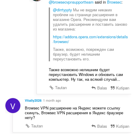
@browsecvpnsupportteam
said in
Browsec
:
@dirrtyyyty
Мы не видим никаких
проблем на странице расширения в
магазине Opera. Рекомендуем вам
удалить расширение и поставить заново
из магазина:
https://addons.opera.com/extensions/details
/browsec/
Также, возможно, поврежден сам
браузер, будет нелишним
переустановить его.
Также возможно нелишним будет
переустановить Windows и обновить сам
компьютер. Ну так, на всякий случай...
Tautan
Balas
Kutipan
Vitaliy2026
1 month ago
V
Browsec VPN расширение на Яндекс можете ссылку
скинуть, Browsec VPN расширения в Яндекс браузере
нету?
Tautan
Balas
Kutipan