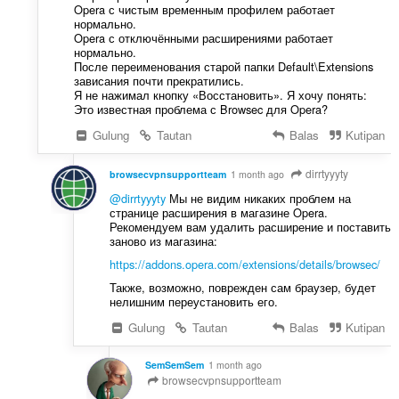
Opera с чистым временным профилем работает
нормально.
Opera с отключёнными расширениями работает
нормально.
После переименования старой папки Default\Extensions
зависания почти прекратились.
Я не нажимал кнопку «Восстановить». Я хочу понять:
Это известная проблема с Browsec для Opera?
Gulung
Tautan
Balas
Kutipan
dirrtyyyty
browsecvpnsupportteam
1 month ago
@dirrtyyyty
Мы не видим никаких проблем на
странице расширения в магазине Opera.
Рекомендуем вам удалить расширение и поставить
заново из магазина:
https://addons.opera.com/extensions/details/browsec/
Также, возможно, поврежден сам браузер, будет
нелишним переустановить его.
Gulung
Tautan
Balas
Kutipan
SemSemSem
1 month ago
browsecvpnsupportteam