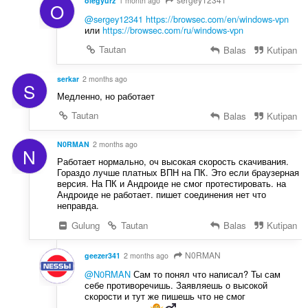
olegyurz
1 month ago
O
@sergey12341
https://browsec.com/en/windows-vpn
или
https://browsec.com/ru/windows-vpn
Tautan
Balas
Kutipan
serkar
2 months ago
S
Медленно, но работает
Tautan
Balas
Kutipan
N0RMAN
2 months ago
N
Работает нормально, оч высокая скорость скачивания.
Гораздо лучше платных ВПН на ПК. Это если браузерная
версия. На ПК и Андроиде не смог протестировать. на
Андроиде не работает. пишет соединения нет что
неправда.
Gulung
Tautan
Balas
Kutipan
N0RMAN
geezer341
2 months ago
@N0RMAN
Сам то понял что написал? Ты сам
себе противоречишь. Заявляешь о высокой
скорости и тут же пишешь что не смог