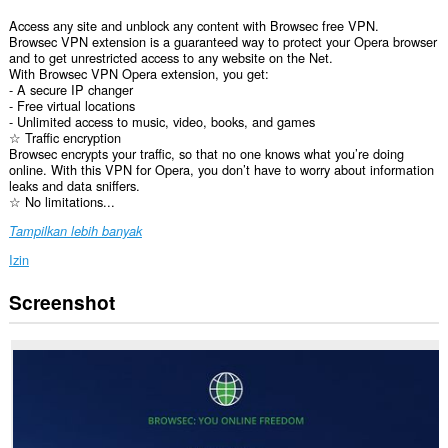
Access any site and unblock any content with Browsec free VPN.
Browsec VPN extension is a guaranteed way to protect your Opera browser
and to get unrestricted access to any website on the Net.
With Browsec VPN Opera extension, you get:
- A secure IP changer
- Free virtual locations
- Unlimited access to music, video, books, and games
☆ Traffic encryption
Browsec encrypts your traffic, so that no one knows what you’re doing
online. With this VPN for Opera, you don’t have to worry about information
leaks and data sniffers.
☆ No limitations...
Tampilkan lebih banyak
Izin
Screenshot
Ekstensi
ini
bisa
mengakses
data
Anda
di
semua
website.