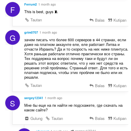
Ferrum2
1 month ago
F
This is best, guys 🧵
Tautan
Balas
Kutipan
grim0707
1 month ago
G
зачем писать что более 600 серверов в 44 странах, если
даже на платном аккаунте еле, еле работает Литва и
отчасти Израиль? Да и то скорость на них ниже плинтуса.
Хотя раньше работали отлично практически все страны.
Тех поддержка на вопрос почему таки и будут ли он
решать этот вопрос ответили, что у них нет средств на
решение этой проблемы. Странный ответ. Для того и есть
платная подписка, чтобы этих проблем не было или их
решали.
Tautan
Balas
Kutipan
sergey12341
1 month ago
S
Мне бы еще на пк найти не подскажете, где скачать на
каком сайте?
Gulung
Tautan
Balas
Kutipan
sergey12341