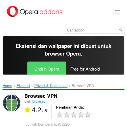
Lompat
ke
konten
utama
Ekstensi dan wallpaper ini dibuat untuk
browser Opera
.
Unduh Opera
Free for Android
Home
Ekstensi
Privasi & Keamanan
Browsec VPN‎
Browsec VPN
oleh
browsec
4.2
Penilaian Anda
/ 5
Jumlah total pendapat:
2295