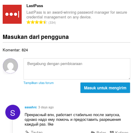
u
a
t
p
m
LastPass
p
o
e
l
a
LastPass is an award-winning password manager for secure
t
n
credential management on any device.
a
t
a
J
d
334
h
:
l
u
a
t
p
m
p
Masukan dari pengguna
o
e
l
a
t
n
a
t
a
d
Komentar: 824
h
:
l
a
t
p
p
o
e
a
t
n
t
a
d
:
l
a
Tampilkan utas forum
p
Masuk untuk mengirim
p
e
a
n
t
d
:
sssshrc
3 days ago
S
a
Прекрасный впн, работает стабильно после запуска,
p
однако надо ему помочь и предоставить разрешения
a
каждый раз. like
t
Tautan
Balas
Kutipan