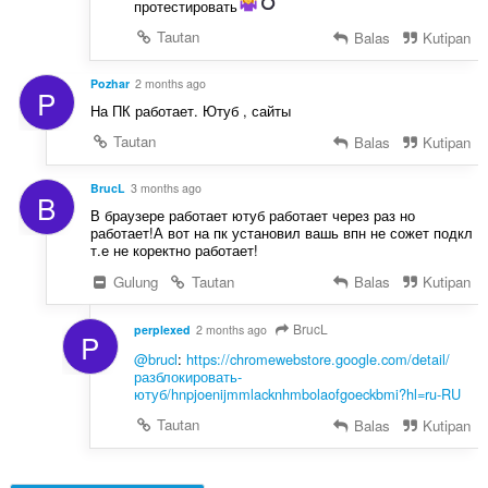
протестировать
Tautan
Balas
Kutipan
Pozhar
2 months ago
P
На ПК работает. Ютуб , сайты
Tautan
Balas
Kutipan
BrucL
3 months ago
B
В браузере работает ютуб работает через раз но
работает!А вот на пк установил вашь впн не сожет подкл
т.е не коректно работает!
Gulung
Tautan
Balas
Kutipan
BrucL
perplexed
2 months ago
P
@brucl
:
https://chromewebstore.google.com/detail/
разблокировать-
ютуб/hnpjoenijmmlacknhmbolaofgoeckbmi?hl=ru-RU
Tautan
Balas
Kutipan