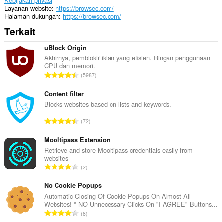
Kebijakan privasi
ekstensi
Layanan website
https://browsec.com/
Anda.
Halaman dukungan
https://browsec.com/
Terkait
Ekstensi
ini
bisa
uBlock Origin
mengubah
Akhirnya, pemblokir iklan yang efisien. Ringan penggunaan
pengaturan
CPU dan memori.
terkait
J
5987
privasi.
u
m
Content filter
Ekstensi
ini
l
Blocks websites based on lists and keywords.
bisa
a
mengakses
J
72
h
pengaturan
u
t
proksi
m
Mooltipass Extension
Anda.
o
l
Retrieve and store Mooltipass credentials easily from
t
websites
Ekstensi
a
a
J
ini
2
h
l
bisa
u
t
mengakses
p
m
No Cookie Popups
o
tab
e
l
Automatic Closing Of Cookie Popups On Almost All
dan
t
n
Websites! * NO Unnecessary Clicks On "I AGREE" Buttons...
a
aktivitas
a
J
d
browsing
8
h
l
Anda.