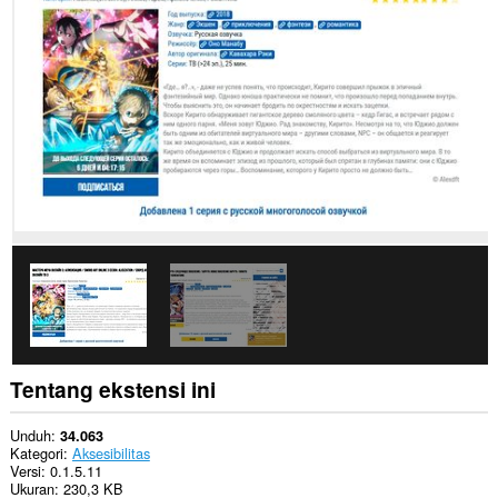
semua
website.
This
extension
can
create
rich
notifications
and
display
them
to
you
in
the
system
tray.
Ekstensi
ini
bisa
Tentang ekstensi ini
mengakses
tab
dan
Unduh
34.063
aktivitas
Kategori
Aksesibilitas
browsing
Versi
0.1.5.11
Anda.
Ukuran
230,3 KB