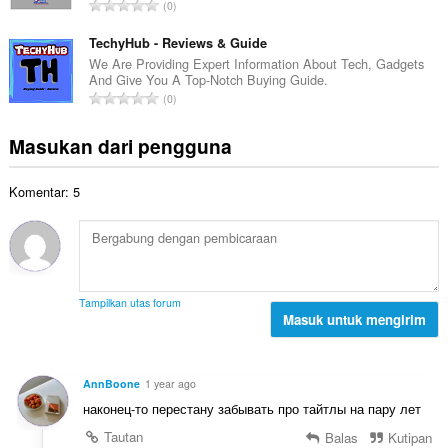
J
d
0
h
l
u
a
t
p
m
TechyHub - Reviews & Guide
p
o
e
l
a
We Are Providing Expert Information About Tech, Gadgets
t
n
And Give You A Top-Notch Buying Guide.
a
t
a
J
d
0
h
:
l
u
a
t
p
m
p
Masukan dari pengguna
o
e
l
a
t
n
a
t
a
d
Komentar: 5
h
:
l
a
t
p
p
o
e
a
t
n
t
a
d
:
l
a
Tampilkan utas forum
p
Masuk untuk mengirim
p
e
a
n
t
d
:
AnnBoone
1 year ago
a
наконец-то перестану забывать про тайтлы на пару лет
p
a
Tautan
Balas
Kutipan