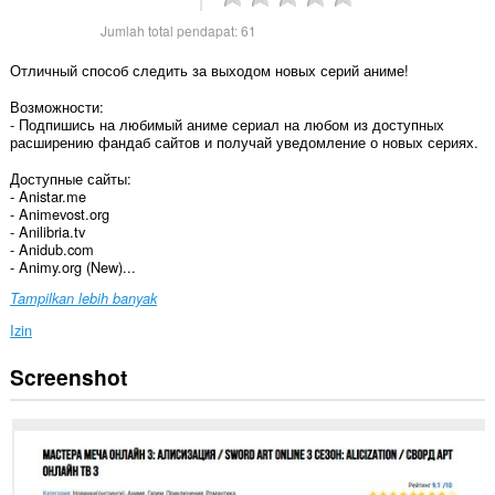
Jumlah total pendapat:
61
Отличный способ следить за выходом новых серий аниме!
Возможности:
- Подпишись на любимый аниме сериал на любом из доступных
расширению фандаб сайтов и получай уведомление о новых сериях.
Доступные сайты:
- Anistar.me
- Animevost.org
- Anilibria.tv
- Anidub.com
- Animy.org (New)...
Tampilkan lebih banyak
Izin
Screenshot
Ekstensi
ini
bisa
mengakses
data
Anda
di