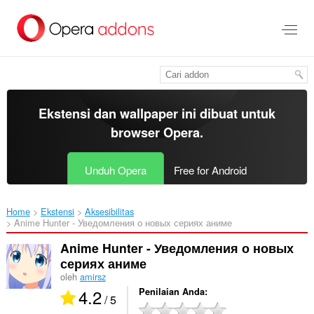
Lompat
ke
konten
utama
Ekstensi dan wallpaper ini dibuat untuk
browser Opera
.
Unduh Opera
Free for Android
Home
Ekstensi
Aksesibilitas
Anime Hunter - Уведомления о новых сериях аниме‎
Anime Hunter - Уведомления о новых
сериях аниме
oleh
amirsz
4.2
Penilaian Anda
/ 5