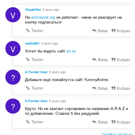
t
:
VityaKiller
3 years ago
V
На
animevost.org
не работает - никак не реагирует на
кнопку подписаться
Tautan
Balas
Kutipan
vadim001
3 years ago
V
Хотел бы видеть сайт
jut.su
Tautan
Balas
Kutipan
A Former User
5 years ago
?
Добавьте ещё пожайлуста сайт YummyAnime
Tautan
Balas
Kutipan
A Former User
6 years ago
?
Круто. Но не хватает сортировки по названию А-Я A-Z и
по добавлению. Ставлю 5 без раздумий.
Tautan
Balas
Kutipan
Tampilkan utas forum