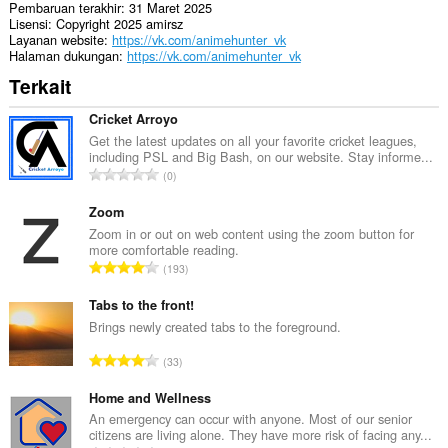
Pembaruan terakhir
31 Maret 2025
This
Lisensi
Copyright 2025 amirsz
extension
Layanan website
https://vk.com/animehunter_vk
can
Halaman dukungan
https://vk.com/animehunter_vk
store
Terkait
an
unlimited
amount
Cricket Arroyo
of
Get the latest updates on all your favorite cricket leagues,
client-
including PSL and Big Bash, on our website. Stay informe...
side
J
0
data.
u
m
Zoom
l
Zoom in or out on web content using the zoom button for
more comfortable reading.
a
J
193
h
u
t
m
Tabs to the front!
o
l
Brings newly created tabs to the foreground.
t
a
a
J
33
h
l
u
t
p
m
Home and Wellness
o
e
l
An emergency can occur with anyone. Most of our senior
t
n
citizens are living alone. They have more risk of facing any...
a
a