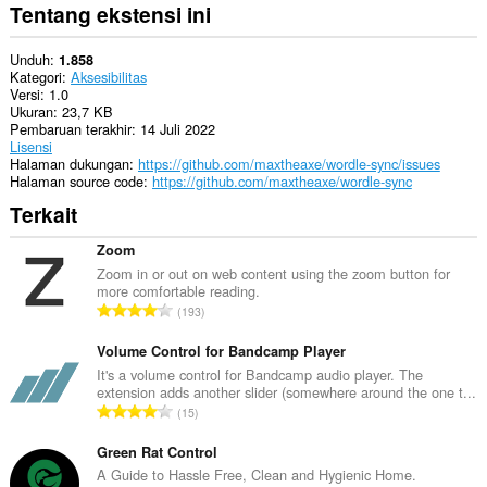
Tentang ekstensi ini
Unduh
1.858
Kategori
Aksesibilitas
Versi
1.0
Ukuran
23,7 KB
Pembaruan terakhir
14 Juli 2022
Lisensi
Halaman dukungan
https://github.com/maxtheaxe/wordle-sync/issues
Halaman source code
https://github.com/maxtheaxe/wordle-sync
Terkait
Zoom
Zoom in or out on web content using the zoom button for
more comfortable reading.
J
193
u
m
Volume Control for Bandcamp Player
l
It's a volume control for Bandcamp audio player. The
extension adds another slider (somewhere around the one t...
a
J
15
h
u
t
m
Green Rat Control
o
l
A Guide to Hassle Free, Clean and Hygienic Home.
t