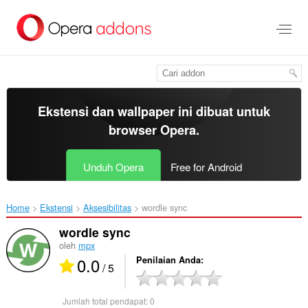
Lompat
ke
konten
utama
Ekstensi dan wallpaper ini dibuat untuk
browser Opera
.
Unduh Opera
Free for Android
Home
Ekstensi
Aksesibilitas
wordle sync‎
wordle sync
oleh
mpx
0.0
Penilaian Anda
/ 5
Jumlah total pendapat:
0