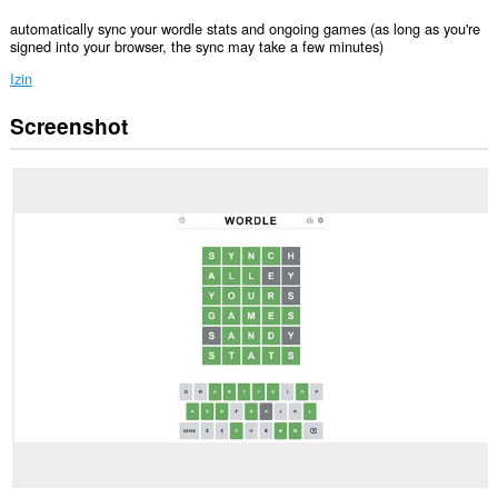
automatically sync your wordle stats and ongoing games (as long as you're
signed into your browser, the sync may take a few minutes)
Izin
Screenshot
Ekstensi
ini
bisa
mengakses
data
Anda
di
beberapa
website.