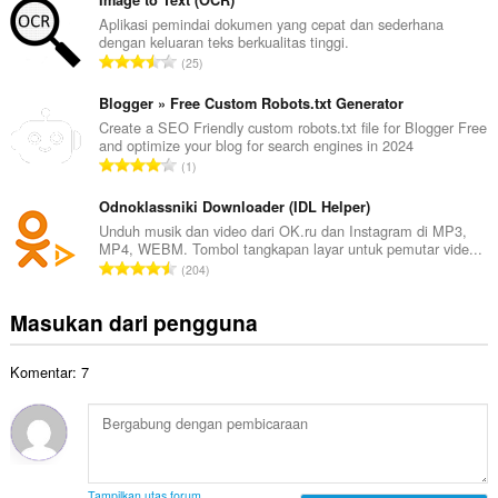
m
Image to Text (OCR)
o
l
Aplikasi pemindai dokumen yang cepat dan sederhana
t
dengan keluaran teks berkualitas tinggi.
a
a
J
25
h
l
u
t
p
m
Blogger » Free Custom Robots.txt Generator
o
e
l
Create a SEO Friendly custom robots.txt file for Blogger Free
t
n
and optimize your blog for search engines in 2024
a
a
J
d
1
h
l
u
a
t
p
m
Odnoklassniki Downloader (IDL Helper)
p
o
e
l
a
Unduh musik dan video dari OK.ru dan Instagram di MP3,
t
n
MP4, WEBM. Tombol tangkapan layar untuk pemutar vide...
a
t
a
J
d
204
h
:
l
u
a
t
p
m
p
Masukan dari pengguna
o
e
l
a
t
n
a
t
a
d
Komentar: 7
h
:
l
a
t
p
p
o
e
a
t
n
t
a
d
:
l
a
Tampilkan utas forum