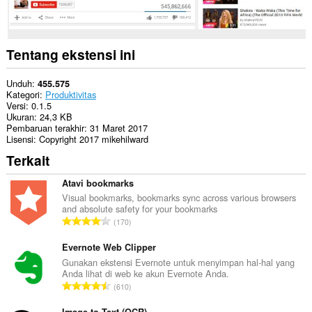
Tentang ekstensi ini
Unduh
455.575
Kategori
Produktivitas
Versi
0.1.5
Ukuran
24,3 KB
Pembaruan terakhir
31 Maret 2017
Lisensi
Copyright 2017 mikehilward
Terkait
Atavi bookmarks
Visual bookmarks, bookmarks sync across various browsers
and absolute safety for your bookmarks
J
170
u
m
Evernote Web Clipper
l
Gunakan ekstensi Evernote untuk menyimpan hal-hal yang
Anda lihat di web ke akun Evernote Anda.
a
J
610
h
u
t