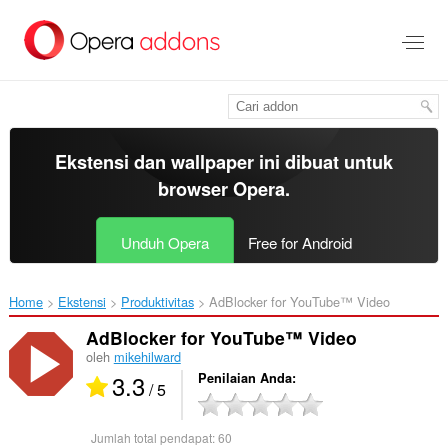
Lompat
ke
konten
utama
Ekstensi dan wallpaper ini dibuat untuk
browser Opera
.
Unduh Opera
Free for Android
Home
Ekstensi
Produktivitas
AdBlocker for YouTube™ Video‎
AdBlocker for YouTube™ Video
oleh
mikehilward
3.3
Penilaian Anda
/ 5
Jumlah total pendapat:
60