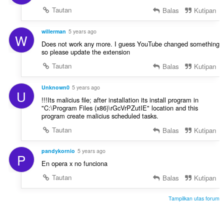
Tautan
Balas
Kutipan
willerman
5 years ago
W
Does not work any more. I guess YouTube changed something
so please update the extension
Tautan
Balas
Kutipan
Unknown0
5 years ago
U
!!!Its malicius file; after installation its install program in
"C:\Program Files (x86)\rGcVrPZutIE" location and this
program create malicius scheduled tasks.
Tautan
Balas
Kutipan
pandykornio
5 years ago
P
En opera x no funciona
Tautan
Balas
Kutipan
Tampilkan utas forum