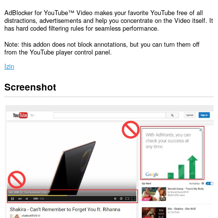
AdBlocker for YouTube™ Video makes your favorite YouTube free of all
distractions, advertisements and help you concentrate on the Video itself. It
has hard coded filtering rules for seamless performance.
Note: this addon does not block annotations, but you can turn them off
from the YouTube player control panel.
Izin
Screenshot
Ekstensi
ini
bisa
mengakses
data
Anda
di
semua
website.