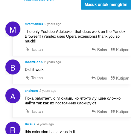
p
Masuk untuk mengirim
p
e
a
n
t
d
:
mrarmanius
2 years ago
M
a
The only Youtube Adblocker, that does work on the Yandex
p
Browser!! (Yandex uses Opera extensions) thank you so
a
much!!
t
Tautan
Balas
Kutipan
:
BoomRoob
2 years ago
B
Didn't work.
Tautan
Balas
Kutipan
andraon
2 years ago
A
Пока работает, с глюками, но что-то лучшее сложно
найти так как их постояннно блокируют.
Tautan
Balas
Kutipan
RuXuX
4 years ago
R
this extension has a virus in it