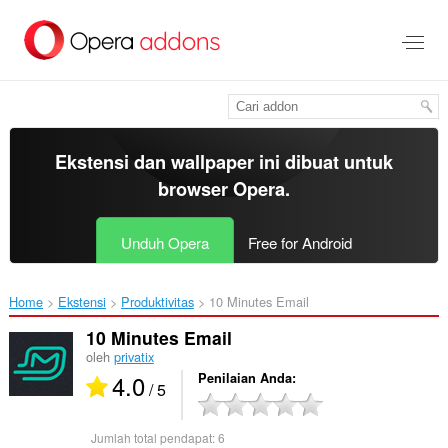
Lompat
ke
konten
utama
Ekstensi dan wallpaper ini dibuat untuk
browser Opera
.
Unduh Opera
Free for Android
Home
Ekstensi
Produktivitas
10 Minutes Email‎
10 Minutes Email
oleh
privatix
4.0
Penilaian Anda
/ 5
Jumlah total pendapat:
6