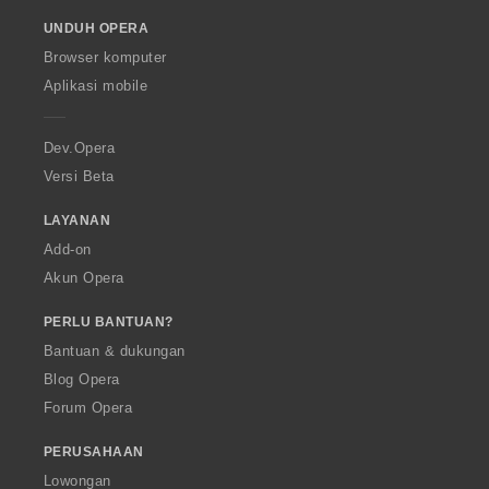
o
UNDUH OPERA
w
O
Browser komputer
p
Aplikasi mobile
e
r
a
Dev.Opera
Versi Beta
LAYANAN
Add-on
Akun Opera
PERLU BANTUAN?
Bantuan & dukungan
Blog Opera
Forum Opera
PERUSAHAAN
Lowongan