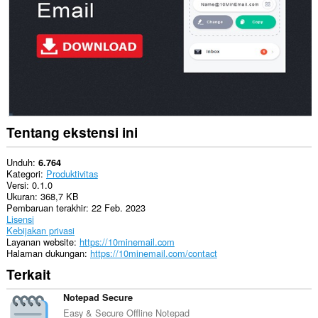
ini
bisa
mengakses
data
Anda
di
beberapa
website.
This
extension
Tentang ekstensi ini
can
create
rich
Unduh
6.764
notifications
Kategori
Produktivitas
and
Versi
0.1.0
display
Ukuran
368,7 KB
them
Pembaruan terakhir
22 Feb. 2023
to
Lisensi
you
Kebijakan privasi
in
Layanan website
https://10minemail.com
the
Halaman dukungan
https://10minemail.com/contact
system
Terkait
tray.
Ekstensi
Notepad Secure
ini
Easy & Secure Offline Notepad
bisa