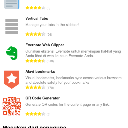
mengakses
J
8
tab
u
dan
m
aktivitas
Vertical Tabs
browsing
l
Manage your tabs in the sidebar!
Anda.
a
J
56
h
u
t
m
Evernote Web Clipper
o
l
Gunakan ekstensi Evernote untuk menyimpan hal-hal yang
t
Anda lihat di web ke akun Evernote Anda.
a
a
J
610
h
l
u
t
p
m
Atavi bookmarks
o
e
l
Visual bookmarks, bookmarks sync across various browsers
t
n
and absolute safety for your bookmarks
a
a
J
d
170
h
l
u
a
t
p
m
QR Code Generator
p
o
e
l
a
Generate QR codes for the current page or any link.
t
n
a
t
a
J
d
3
h
:
l
u
a
t
p
m
p
Masukan dari pengguna
o