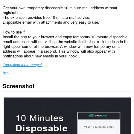
Get your own temporary disposable 10 minute mail address without
registration.
The extension provides free 10 minute mail service.
Disposable email with attachments and very easy to use.
How to use ?
Install the app to your browser and enjoy temporary 10 minute disposable
email addresses without visiting the website itself. Just click the icon in the
right upper corner of the browser. A window with new temporary email
address will appear in a second. This window will also appear with
notifications about new emails in your inbox...
Tampilkan lebih banyak
Izin
Screenshot
Ekstensi
ini
bisa
mengakses
data
Anda
di
semua
website.
Ekstensi