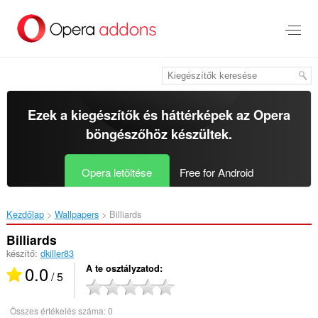
Ugrás
a
lap
tartalmára
Ezek a kiegészítők és háttérképek az
Opera
böngészőhöz
készültek.
Opera letöltése
Free for Android
Kezdőlap
Wallpapers
Billiards‎
Billiards
készítő:
dkiller83
0.0
A te osztályzatod
/ 5
Összes értékelés száma:
0