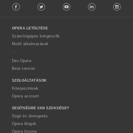
a
a
a
a
é
Facebook
Twitter
Youtube
LinkedIn
Instag
o
:
:
:
:
s
l
s
l
z
o
á
OPERA LETÖLTÉSE
w
m
O
Számítógépes böngészők
a
p
Mobil alkalmazások
:
e
r
a
Dev.Opera
Beta version
SZOLGÁLTATÁSOK
Kiterjesztések
Opera account
SEGÍTSÉGRE VAN SZÜKSÉGE?
Súgó és támogatás
Opera blogok
Opera forums