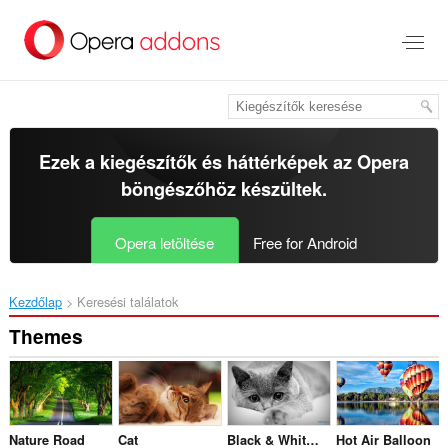
Ugrás
a
lap
tartalmára
Ezek a kiegészítők és háttérképek az
Opera
böngészőhöz
készültek.
Opera letöltése
Free for Android
Kezdőlap
Keresési találatok
Themes
Nature Road
Cat
Black & White Cats
Hot Air Balloon