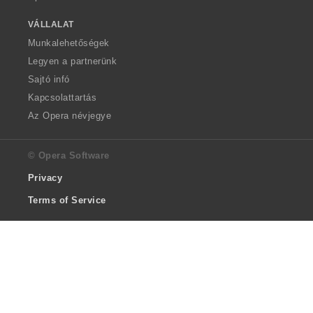
VÁLLALAT
Munkalehetőségek
Legyen a partnerünk
Sajtó infó
Kapcsolattartás
Az Opera névjegye
© Opera Software
Privacy
Terms of Service