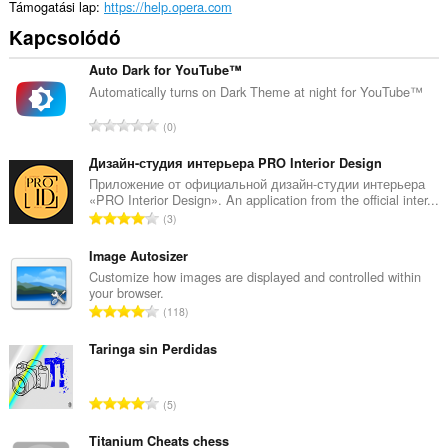
Támogatási lap
https://help.opera.com
Kapcsolódó
Auto Dark for YouTube™
Automatically turns on Dark Theme at night for YouTube™
Ö
0
s
s
Дизайн-студия интерьера PRO Interior Design
z
Приложение от официальной дизайн-студии интерьера
«PRO Interior Design». An application from the official inter...
e
Ö
3
s
s
é
s
Image Autosizer
r
z
Customize how images are displayed and controlled within
t
your browser.
e
é
Ö
118
s
k
s
é
e
s
Taringa sin Perdidas
r
l
z
t
é
e
é
Ö
s
5
s
k
s
s
é
e
s
Titanium Cheats chess
z