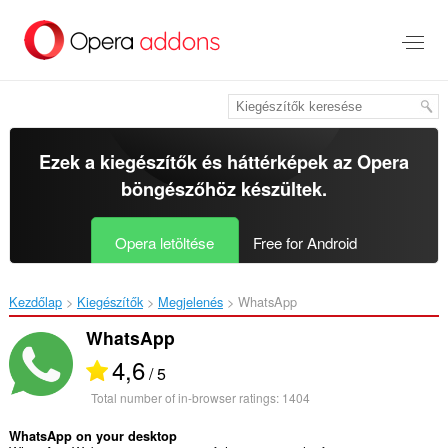
Ugrás
a
lap
tartalmára
Ezek a kiegészítők és háttérképek az
Opera
böngészőhöz
készültek.
Opera letöltése
Free for Android
Kezdőlap
Kiegészítők
Megjelenés
WhatsApp‎
WhatsApp
4,6
/ 5
Total number of in-browser ratings:
1404
WhatsApp on your desktop