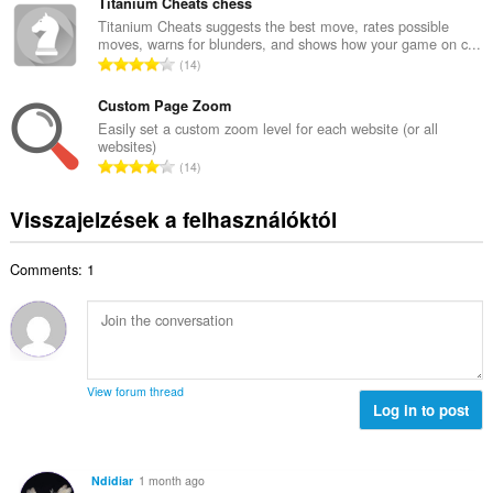
s
Titanium Cheats chess
r
l
z
Titanium Cheats suggests the best move, rates possible
t
é
moves, warns for blunders, and shows how your game on c...
e
é
Ö
s
14
s
k
s
s
é
e
s
Custom Page Zoom
z
r
l
z
á
Easily set a custom zoom level for each website (or all
t
é
websites)
e
m
é
Ö
s
14
s
a
k
s
s
é
:
e
s
z
Visszajelzések a felhasználóktól
r
l
z
á
t
é
e
m
é
s
Comments: 1
s
a
k
s
é
:
e
z
r
l
á
t
é
m
é
s
a
k
s
View forum thread
:
e
Log in to post
z
l
á
é
m
s
a
Ndidiar
1 month ago