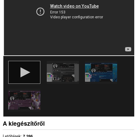
A kiegészítőről
Letöltések
7 286