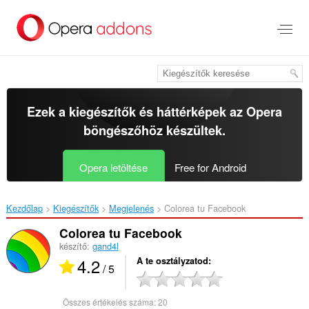
Ugrás
a
lap
tartalmára
Ezek a kiegészítők és háttérképek az
Opera
böngészőhöz
készültek.
Opera letöltése
Free for Android
Kezdőlap
Kiegészítők
Megjelenés
Colorea tu Facebook‎
Colorea tu Facebook
készítő:
gand4l
4.2
A te osztályzatod
/ 5
Összes értékelés száma:
20