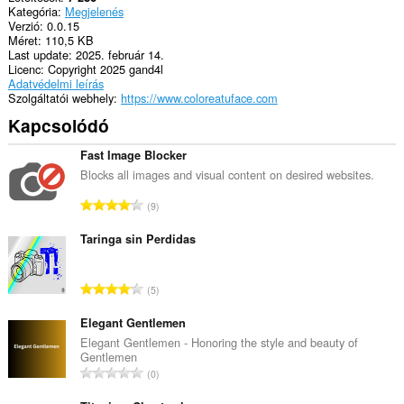
Kategória
Megjelenés
Verzió
0.0.15
Méret
110,5 KB
Last update
2025. február 14.
Licenc
Copyright 2025 gand4l
Adatvédelmi leírás
Szolgáltatói webhely
https://www.coloreatuface.com
Kapcsolódó
Fast Image Blocker
Blocks all images and visual content on desired websites.
Ö
9
s
s
Taringa sin Perdidas
z
e
Ö
5
s
s
é
s
Elegant Gentlemen
r
z
Elegant Gentlemen - Honoring the style and beauty of
t
Gentlemen
e
é
Ö
0
s
k
s
é
e