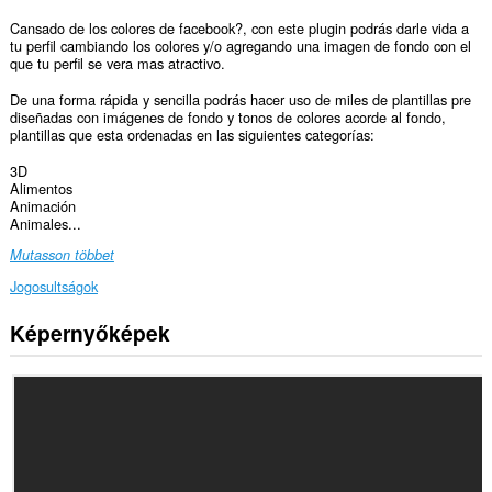
Cansado de los colores de facebook?, con este plugin podrás darle vida a
tu perfil cambiando los colores y/o agregando una imagen de fondo con el
que tu perfil se vera mas atractivo.
De una forma rápida y sencilla podrás hacer uso de miles de plantillas pre
diseñadas con imágenes de fondo y tonos de colores acorde al fondo,
plantillas que esta ordenadas en las siguientes categorías:
3D
Alimentos
Animación
Animales...
Mutasson többet
Jogosultságok
Képernyőképek
Ez
a
kiegészítő
hozzáfér
az
adatához
néhány
webhelyen.