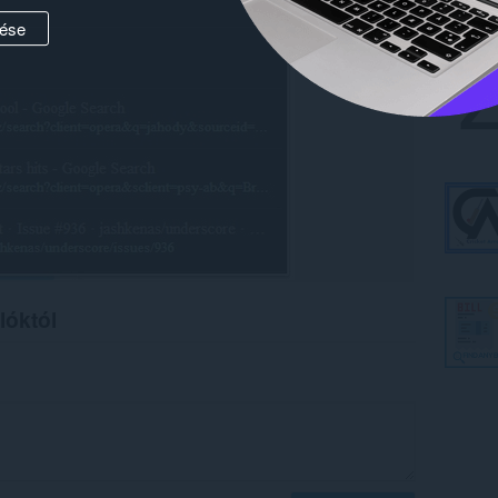
ése
lóktól