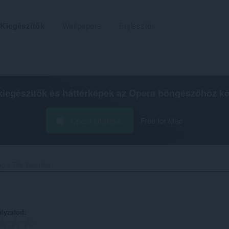
Kiegészítők
Wallpapers
Fejlesztés
kiegészítők és háttérképek az
Opera böngészőhöz
ké
Opera letöltése
Free for Mac
ég
The Switcher‎
ályzatod