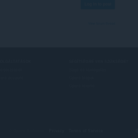
Log in to post
View forum thread
ZOLGÁLTATÁSOK
SEGÍTSÉGRE VAN SZÜKSÉGE?
terjesztések
Súgó és támogatás
era account
Opera blogok
Opera forums
S
© Opera Software
Privacy
Terms of Service
y