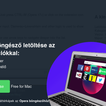
. Just press CTRL+M (Opera 17+) or click on the extension icon
A kie
your input. Damerau–Levenshtein and other logic is used to show
Letöltés
Kategór
Verzió
t or use arrow keys to navigate deeper into the list.
Méret
7
Last up
ngésző letöltése az
Licenc
Támogat
iókkal:
Forráskó
ker
Kapc
mélő
ése
Free for Mac
háttérképek az
Opera böngészőhöz