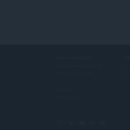
OPERA LETÖLTÉSE
S
Számítógépes böngészők
Ki
Mobil alkalmazások
Op
Dev.Opera
Beta version
F
o
Facebook
Twitter
Youtube
LinkedIn
Instagram
l
l