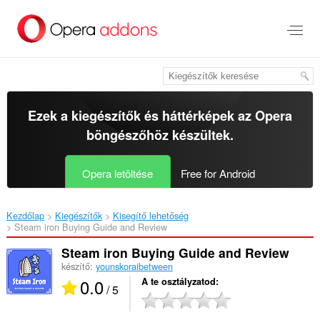
Ugrás
a
lap
tartalmára
Ezek a kiegészítők és háttérképek az
Opera
böngészőhöz
készültek.
Opera letöltése
Free for Android
Kezdőlap
Kiegészítők
Kisegítő lehetőség
Steam iron Buying Guide and Review‎
Steam iron Buying Guide and Review
készítő:
younskoraibetween
0.0
A te osztályzatod
/ 5