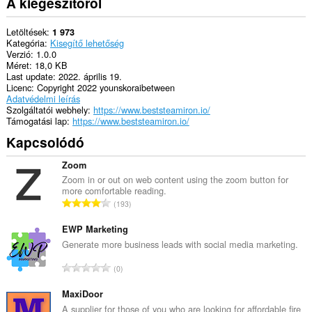
A kiegészítőről
Letöltések
1 973
Kategória
Kisegítő lehetőség
Verzió
1.0.0
Méret
18,0 KB
Last update
2022. április 19.
Licenc
Copyright 2022 younskoraibetween
Adatvédelmi leírás
Szolgáltatói webhely
https://www.beststeamiron.io/
Támogatási lap
https://www.beststeamiron.io/
Kapcsolódó
Zoom
Zoom in or out on web content using the zoom button for
more comfortable reading.
Ö
193
s
s
EWP Marketing
z
Generate more business leads with social media marketing.
e
Ö
0
s
s
é
s
MaxiDoor
r
z
A supplier for those of you who are looking for affordable fire