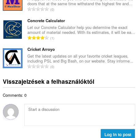
t
doors that at the same time withstand the highest fire and...
e
é
Ö
0
s
k
s
é
e
s
Concrete Calculator
r
l
z
Let our Concrete Calculator help you determine the exact
t
é
amount of material needed. With its estimates, it will be ea...
e
é
Ö
s
1
s
k
s
s
é
e
s
Cricket Arroyo
z
r
l
z
á
Get the latest updates on all your favorite cricket leagues,
t
é
including PSL and Big Bash, on our website. Stay informe...
e
m
é
Ö
s
0
s
a
k
s
s
é
:
e
s
z
Visszajelzések a felhasználóktól
r
l
z
á
t
é
e
m
é
s
Comments: 0
s
a
k
s
é
:
e
z
r
l
á
t
é
m
é
s
a
k
s
:
e
Log in to post
z