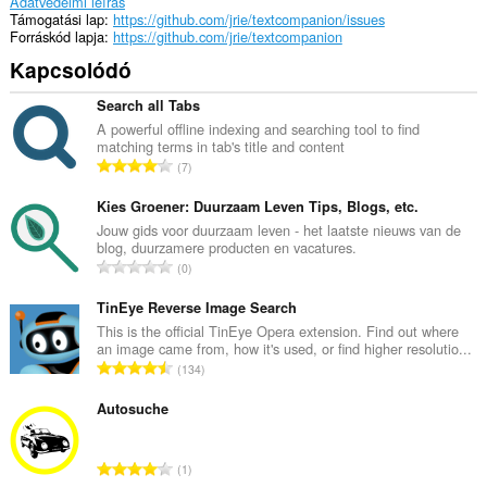
Adatvédelmi leírás
Támogatási lap
https://github.com/jrie/textcompanion/issues
Forráskód lapja
https://github.com/jrie/textcompanion
Kapcsolódó
Search all Tabs
A powerful offline indexing and searching tool to find
matching terms in tab's title and content
Ö
7
s
s
Kies Groener: Duurzaam Leven Tips, Blogs, etc.
z
Jouw gids voor duurzaam leven - het laatste nieuws van de
blog, duurzamere producten en vacatures.
e
Ö
0
s
s
é
s
TinEye Reverse Image Search
r
z
This is the official TinEye Opera extension. Find out where
t
an image came from, how it's used, or find higher resolutio...
e
é
Ö
134
s
k
s
é
e
s
Autosuche
r
l
z
t
é
e
é
Ö
s
1
s
k