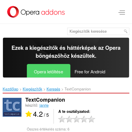
Ugrás
a
lap
tartalmára
Ezek a kiegészítők és háttérképek az
Opera
böngészőhöz
készültek.
Opera letöltése
Free for Android
Kezdőlap
Kiegészítők
Keresés
TextCompanion‎
TextCompanion
készítő:
janrie
4.2
A te osztályzatod
/ 5
Összes értékelés száma:
6