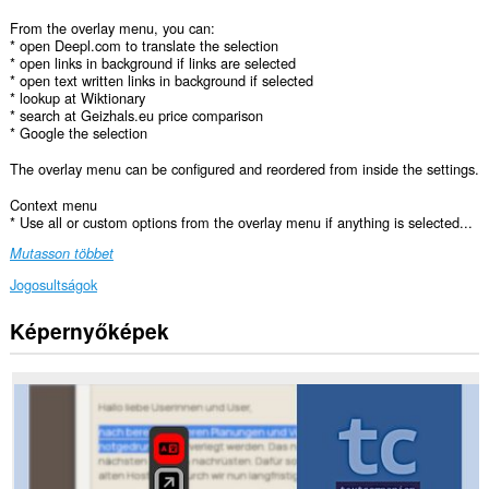
From the overlay menu, you can:
* open Deepl.com to translate the selection
* open links in background if links are selected
* open text written links in background if selected
* lookup at Wiktionary
* search at Geizhals.eu price comparison
* Google the selection
The overlay menu can be configured and reordered from inside the settings.
Context menu
* Use all or custom options from the overlay menu if anything is selected...
Mutasson többet
Jogosultságok
Képernyőképek
Ez
a
kiegészítő
hozzáfér
az
adatához
az
összes
webhelyen.