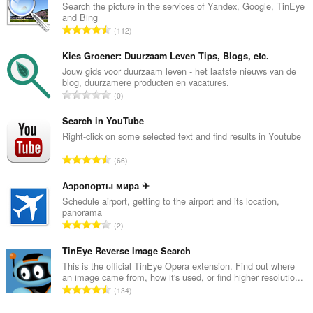
Search the picture in the services of Yandex, Google, TinEye
and Bing
Ö
112
s
s
Kies Groener: Duurzaam Leven Tips, Blogs, etc.
z
Jouw gids voor duurzaam leven - het laatste nieuws van de
blog, duurzamere producten en vacatures.
e
Ö
0
s
s
é
s
Search in YouTube
r
z
Right-click on some selected text and find results in Youtube
t
e
é
Ö
66
s
k
s
é
e
s
Аэропорты мира ✈
r
l
z
Schedule airport, getting to the airport and its location,
t
é
panorama
e
é
Ö
s
2
s
k
s
s
é
e
s
TinEye Reverse Image Search
z
r
l
z
á
This is the official TinEye Opera extension. Find out where
t
é
an image came from, how it's used, or find higher resolutio...
e
m
é
Ö
s
134
s
a
k
s
s
é
:
e