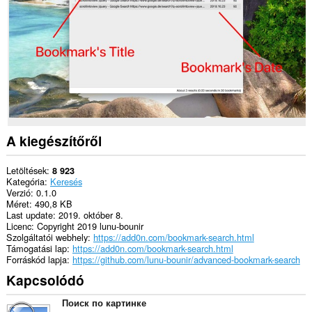
A kiegészítőről
Letöltések
8 923
Kategória
Keresés
Verzió
0.1.0
Méret
490,8 KB
Last update
2019. október 8.
Licenc
Copyright 2019 lunu-bounir
Szolgáltatói webhely
https://add0n.com/bookmark-search.html
Támogatási lap
https://add0n.com/bookmark-search.html
Forráskód lapja
https://github.com/lunu-bounir/advanced-bookmark-search
Kapcsolódó
Поиск по картинке