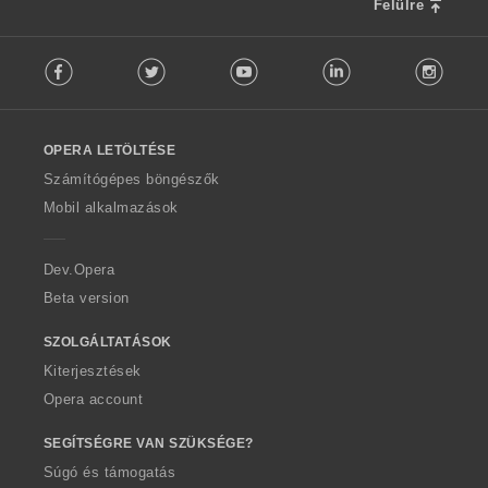
Felülre
F
Facebook
Twitter
Youtube
LinkedIn
Instag
o
l
l
o
OPERA LETÖLTÉSE
w
O
Számítógépes böngészők
p
Mobil alkalmazások
e
r
a
Dev.Opera
Beta version
SZOLGÁLTATÁSOK
Kiterjesztések
Opera account
SEGÍTSÉGRE VAN SZÜKSÉGE?
Súgó és támogatás