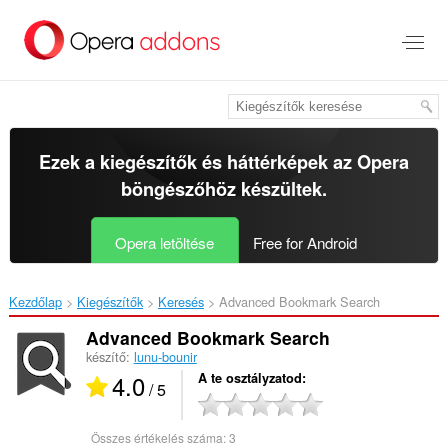
Ugrás
a
lap
tartalmára
Ezek a kiegészítők és háttérképek az
Opera
böngészőhöz
készültek.
Opera letöltése
Free for Android
Kezdőlap
Kiegészítők
Keresés
Advanced Bookmark Search‎
Advanced Bookmark Search
készítő:
lunu-bounir
4.0
A te osztályzatod
/ 5
Összes értékelés száma:
3