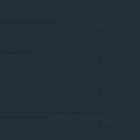
zdv1990
years ago
е работает, большое спасибо!
Reply
Quote
 в формате .htm
Reply
Quote
Reply
Quote
аписей производится правой кнопкой мышки. Если у вас
 могут быть не доступны.
Reply
Quote