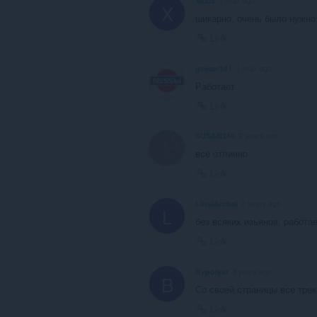
Xexia
1 year ago
X
шикарно, очень было нужно
Link
geezer341
1 year ago
Работает.
Link
SUSAN246
2 years ago
всё отлично
Link
LinsiArchal
2 years ago
L
без всяких изьянов, работае
Link
Bypolyar
3 years ago
B
Со своей страницы все трек
Link