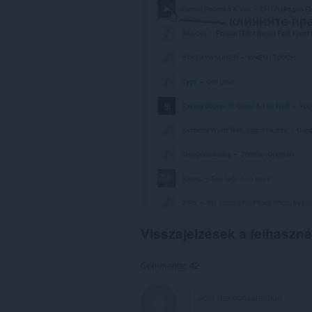
Ez
a
kiegészítő
hozzáfér
az
adatához
néhány
webhelyen.
Visszajelzések a felhaszná
Comments: 42