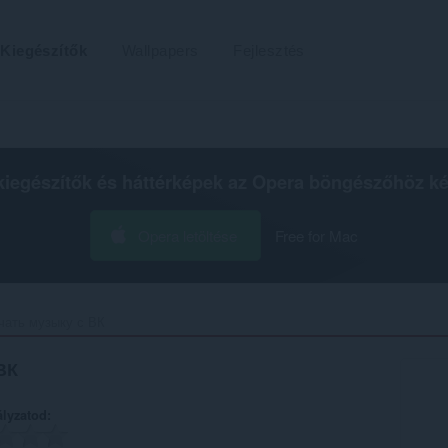
Kiegészítők
Wallpapers
Fejlesztés
kiegészítők és háttérképek az
Opera böngészőhöz
ké
Opera letöltése
Free for Mac
чать музыку с ВК‎
ВК
ályzatod