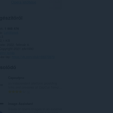
Opera letöltése
gészítőről
ek
1 905 476
ia
Letöltések
6.3
2,1 KB
date
2022. február 4.
Copyright 2021 zdv1990
lmi leírás
ási lap
https://vk.com/club169370970
solódó
Capcutpro
an independent platform providing
links and previews of CapCut Temp...
Ö
2
s
s
Image Assistant
z
Saves or opens images in an external
e
viewer when user selects a context...