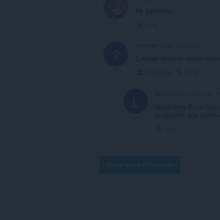
Не работает
Link
A Former User
5 years ago
?
С конца августа новую музы
Collapse
Link
loslocos23
5 years ago
L
@lilandrew Если Oper
исправить все ошибки
Link
Show more comments