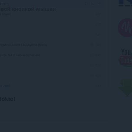
lóktól