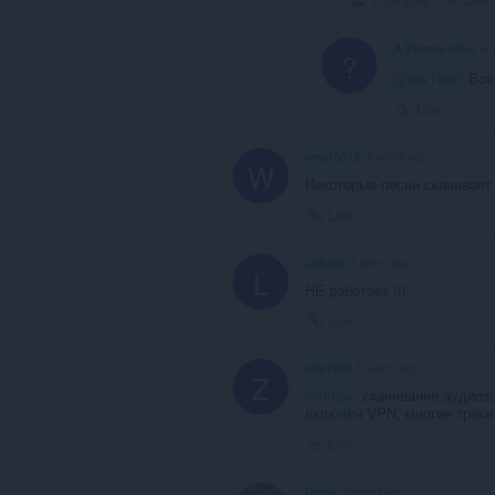
A Former User
4 
?
@zdv1990
: Вс
Link
wwct0012
4 years ago
W
Некоторые песни скачивает
Link
Leksar
4 years ago
L
НЕ работает !!!
Link
zdv1990
5 years ago
Z
@umpy
: скачивание аудиоз
включен VPN, многие треки
Link
Umpy
5 years ago