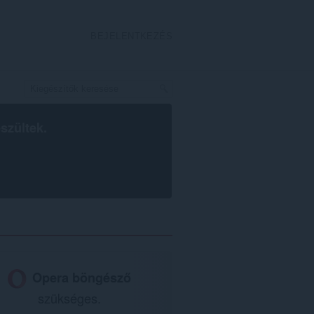
BEJELENTKEZÉS
szültek.
Opera böngésző
szükséges.