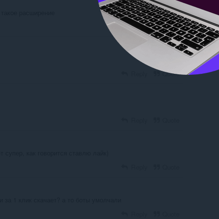
 такое расширение
Reply
Quote
Reply
Quote
Reply
Quote
т супер, как говорится ставлю лайк)
Reply
Quote
и за 1 клик скачает? а то боты умолчали
Reply
Quote