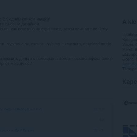
с ВК одним кликом мышки!
A kie
те с новым дизайном.
ения, как показано на скриншоте, затем кликните по нему
Letöltés
Kategór
ать музыку с вк, скачать музыку с контакта, download music
Verzió
Méret
9
Last up
сэкономить деньги с помощью автоматического поиска более
Licenc
ернет-магазинов."
Adatvéde
Támogat
Kapc