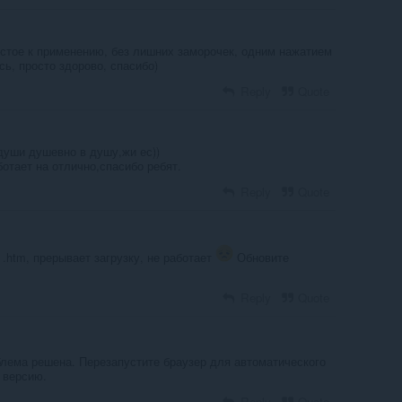
стое к применению, без лишних заморочек, одним нажатием
ь, просто здорово, спасибо)
Reply
Quote
души душевно в душу,жи ес))
отает на отлично,спасибо ребят.
Reply
Quote
.htm, прерывает загрузку, не работает
Обновите
Reply
Quote
облема решена. Перезапустите браузер для автоматического
 версию.
Reply
Quote