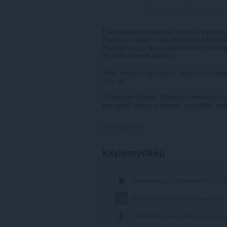
Összes értékelés száma:
108
Расширение позволяет скачать музыку 
Работает также в новой версии ВКонтак
Наведите курсор на значок воспроизвед
правой кнопкой мышки.
Теги: скачать музыку из вконтакте, скач
from vk
"Советник Яндекс.Маркета - помогает 
выгодной цены на товары на сайтах инт
Jogosultságok
Ez
Képernyőkép
a
kiegészítő
hozzáfér
az
adatához
az
összes
webhelyen.