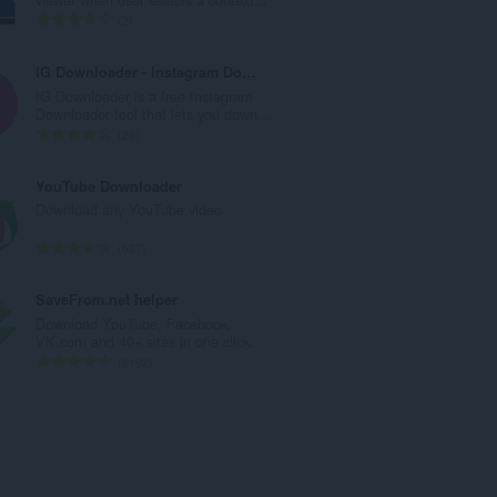
s
Ö
2
é
s
r
s
IG Downloader - Instagram Downloader
t
z
IG Downloader is a free Instagram
é
e
Downloader tool that lets you down...
k
s
Ö
29
e
é
s
l
r
s
YouTube Downloader
é
t
z
Download any YouTube video
s
é
e
s
k
s
Ö
637
z
e
é
s
á
l
r
s
SaveFrom.net helper
m
é
t
z
Download YouTube, Facebook,
a
s
é
e
VK.com and 40+ sites in one click.
:
s
k
s
Ö
8192
z
e
é
s
á
l
r
s
m
é
t
z
a
s
é
e
:
s
k
s
z
e
é