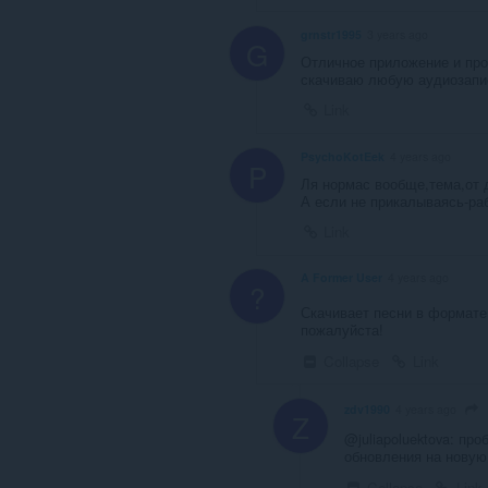
grnstr1995
3 years ago
G
Отличное приложение и про
скачиваю любую аудиозапис
Link
PsychoKotEek
4 years ago
P
Ля нормас вообще,тема,от 
А если не прикалываясь-раб
Link
A Former User
4 years ago
?
Скачивает песни в формате 
пожалуйста!
Collapse
Link
zdv1990
4 years ago
Z
@juliapoluektova: пр
обновления на новую
Collapse
Link