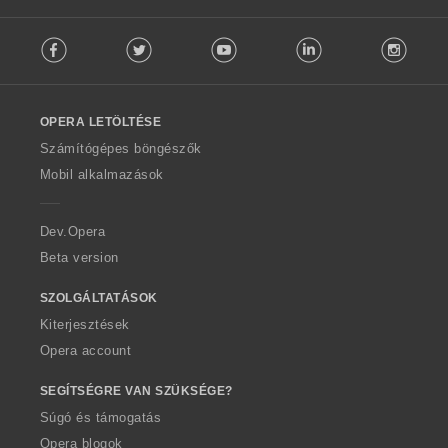
:
F
Facebook
Twitter
Youtube
LinkedIn
Instag
o
l
l
o
OPERA LETÖLTÉSE
w
O
Számítógépes böngészők
p
Mobil alkalmazások
e
r
a
Dev.Opera
Beta version
SZOLGÁLTATÁSOK
Kiterjesztések
Opera account
SEGÍTSÉGRE VAN SZÜKSÉGE?
Súgó és támogatás
Opera blogok