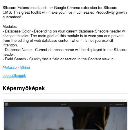
Sitecore Extensions stands for Google Chrome extension for Sitecore
CMS. This great toolkit will make your live much easier. Productivity growth
guaranteed
Modules
- Database Color - Depending on your current database Sitecore header will
change its color. The main goal of this module is to warn you and prevent
from the editing of web database content when it is not you explicit
intention.
- Database Name - Current database name will be displayed in the Sitecore
header.
- Field Search - Quickly find a field or section in the Content view in...
Mutasson többet
Jogosultságok
Képernyőképek
Ez
a
kiegészítő
hozzáfér
az
adatához
az
összes
webhelyen.