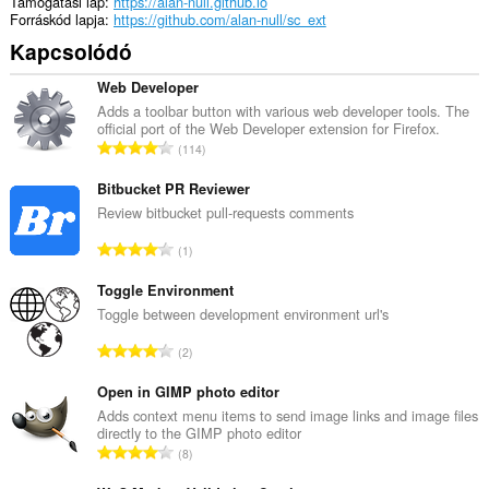
Támogatási lap
https://alan-null.github.io
Forráskód lapja
https://github.com/alan-null/sc_ext
Kapcsolódó
Web Developer
Adds a toolbar button with various web developer tools. The
official port of the Web Developer extension for Firefox.
Ö
114
s
s
Bitbucket PR Reviewer
z
Review bitbucket pull-requests comments
e
Ö
1
s
s
é
s
Toggle Environment
r
z
Toggle between development environment url's
t
e
é
Ö
2
s
k
s
é
e
s
Open in GIMP photo editor
r
l
z
Adds context menu items to send image links and image files
t
é
directly to the GIMP photo editor
e
é
Ö
s
8
s
k
s
s
é
e