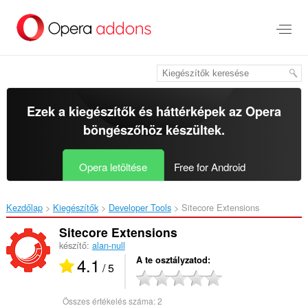
Ugrás
a
lap
tartalmára
Ezek a kiegészítők és háttérképek az
Opera
böngészőhöz
készültek.
Opera letöltése
Free for Android
Kezdőlap
Kiegészítők
Developer Tools
Sitecore Extensions‎
Sitecore Extensions
készítő:
alan-null
4.1
A te osztályzatod
/ 5
Összes értékelés száma:
2