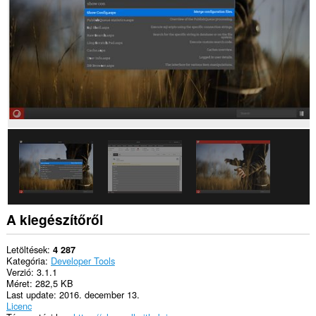
Ez
a
kiegészítő
hozzáfér
a
lapokhoz
és
a
böngészési
tevékenységhez.
A kiegészítőről
Letöltések
4 287
Kategória
Developer Tools
Verzió
3.1.1
Méret
282,5 KB
Last update
2016. december 13.
Licenc