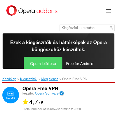
Ugrás
a
lap
tartalmára
Ezek a kiegészítők és háttérképek az
Opera
böngészőhöz
készültek.
Opera letöltése
Free for Android
Kezdőlap
Kiegészítők
Megjelenés
Opera Free VPN‎
Opera Free VPN
készítő:
Opera Software
4,7
/ 5
Total number of in-browser ratings:
2020