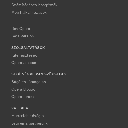
s
a
O
Számítógépes böngészők
s
:
p
Mobil alkalmazások
z
e
á
r
m
a
Dev.Opera
a
Beta version
:
SZOLGÁLTATÁSOK
Kiterjesztések
Opera account
SEGÍTSÉGRE VAN SZÜKSÉGE?
Súgó és támogatás
Opera blogok
Opera forums
VÁLLALAT
Munkalehetőségek
Legyen a partnerünk