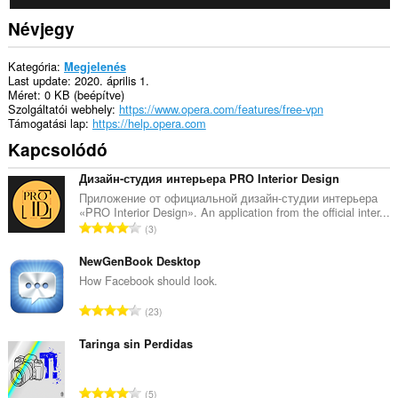
Névjegy
Kategória
Megjelenés
Last update
2020. április 1.
Méret
0 KB (beépítve)
Szolgáltatói webhely
https://www.opera.com/features/free-vpn
Támogatási lap
https://help.opera.com
Kapcsolódó
Дизайн-студия интерьера PRO Interior Design
Приложение от официальной дизайн-студии интерьера
«PRO Interior Design». An application from the official inter...
Ö
3
s
s
NewGenBook Desktop
z
How Facebook should look.
e
Ö
23
s
s
é
s
Taringa sin Perdidas
r
z
t
e
é
Ö
5