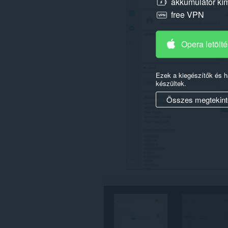
akkumulátor kí
összes
free VPN
webhelyen.
Opera letölt
Ezek a kiegészítők és 
készültek.
Összes megtekint