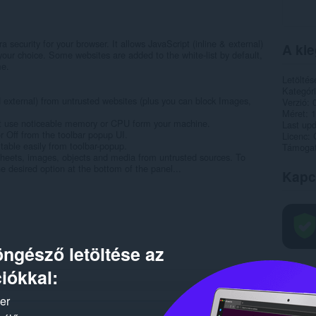
a security for your browser. It allows JavaScript (inline & external)
A kie
your choice. Some websites are added to the white-list by default,
me.
Letöltés
Kategór
nd external) from untrusted websites (plus you can block Images,
Verzió
Méret
1
not use noticeable memory or CPU form your machine.
Last up
r Off from the toolbar popup UI.
Licenc
 table easily from toolbar-popup.
Támogat
-sheets, images, objects and media from untrusted sources. To
e desired option at the bottom of the panel...
Kapc
ngésző letöltése az
iókkal:
ker