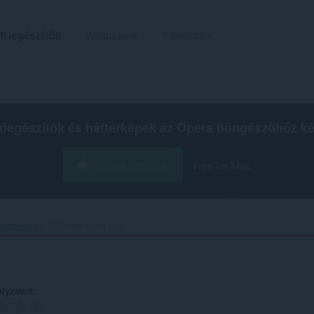
Kiegészítők
Wallpapers
Fejlesztés
kiegészítők és háttérképek az
Opera böngészőhöz
ké
Opera letöltése
Free for Mac
biztonság
NoScript Suite Lite‎
ályzatod