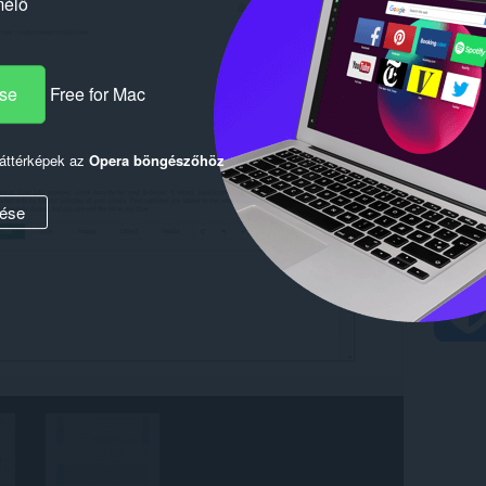
mélő
ése
Free for Mac
háttérképek az
Opera böngészőhöz
ése