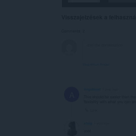
Visszajelzések a felhaszná
Comments: 2
View forum thread
Angelmaat
1 year ago
A
This should be easier than the
flexibility with what you can an
Link
ohog
1 year ago
cool