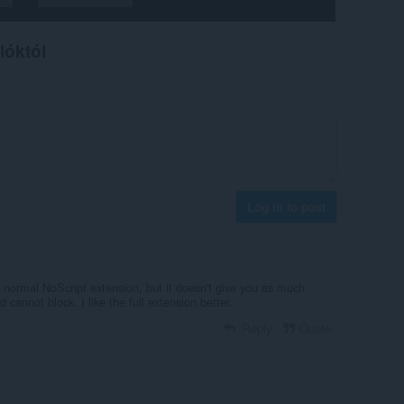
lóktól
Log in to post
 normal NoScript extension, but it doesn't give you as much
d cannot block. I like the full extension better.
Reply
Quote