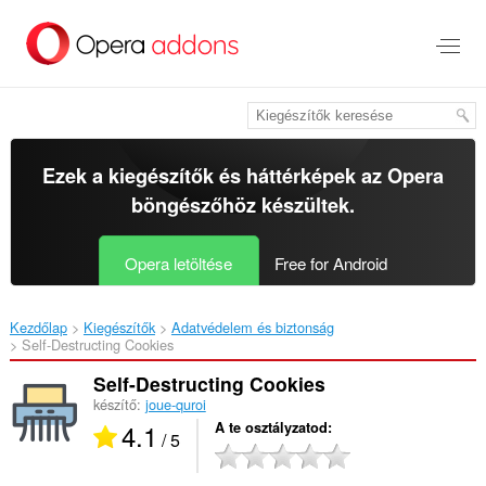
Ugrás
a
lap
tartalmára
Ezek a kiegészítők és háttérképek az
Opera
böngészőhöz
készültek.
Opera letöltése
Free for Android
Kezdőlap
Kiegészítők
Adatvédelem és biztonság
Self-Destructing Cookies‎
Self-Destructing Cookies
készítő:
joue-quroi
4.1
A te osztályzatod
/ 5