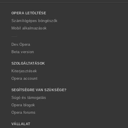
l
o
OPERA LETÖLTÉSE
w
O
Számítógépes böngészők
p
Mobil alkalmazások
e
r
a
Dev.Opera
Beta version
SZOLGÁLTATÁSOK
Kiterjesztések
Opera account
SEGÍTSÉGRE VAN SZÜKSÉGE?
Súgó és támogatás
Opera blogok
Opera forums
VÁLLALAT