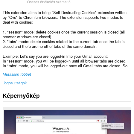
Összes értékelés száma:
5
This extension aims to bring "Self-Destructing Cookies" extension written
by "Ove" to Chromium browsers. The extension supports two modes to
deal with cookies:
1. "session" mode: delete cookies once the current session is closed (all
browser windows are closed).
2. "tabs" mode: delete cookies related to the current tab once the tab is
closed and there are no other tabs of the same domain.
Example: Let's say you are logged-in into your Gmail account:
In "session" mode, you will be logged-in until all browser tabs are closed.
In "tabs" mode, you will be logged-out once all Gmail tabs are closed. So...
Mutasson többet
Jogosultságok
Képernyőkép
Ez
a
kiegészítő
hozzáfér
az
adatához
az
összes