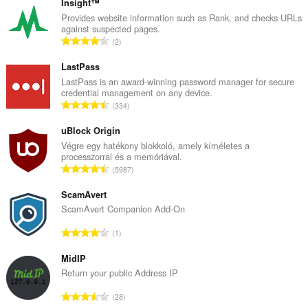
Insight™
Provides website information such as Rank, and checks URLs
against suspected pages.
Ö
2
s
s
LastPass
z
LastPass is an award-winning password manager for secure
credential management on any device.
e
Ö
334
s
s
é
s
uBlock Origin
r
z
Végre egy hatékony blokkoló, amely kíméletes a
t
processzorral és a memóriával.
e
é
Ö
5987
s
k
s
é
e
s
ScamAvert
r
l
z
ScamAvert Companion Add-On
t
é
e
é
Ö
s
1
s
k
s
s
é
e
s
MidIP
z
r
l
z
á
Return your public Address IP
t
é
e
m
é
Ö
s
28
s
a
k