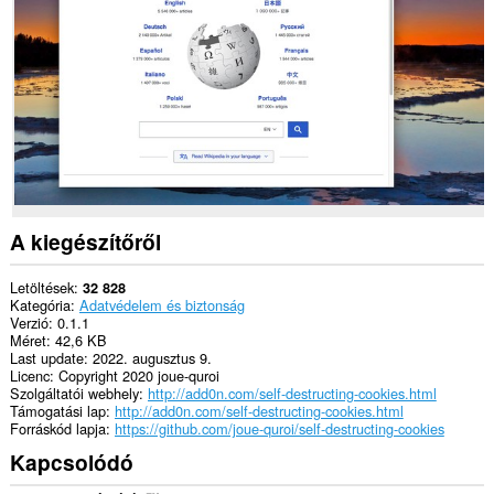
webhelyen.
This
extension
can
create
rich
notifications
and
display
them
to
you
in
A kiegészítőről
the
system
tray.
Letöltések
32 828
Kategória
Adatvédelem és biztonság
Verzió
0.1.1
Méret
42,6 KB
Last update
2022. augusztus 9.
Licenc
Copyright 2020 joue-quroi
Szolgáltatói webhely
http://add0n.com/self-destructing-cookies.html
Támogatási lap
http://add0n.com/self-destructing-cookies.html
Forráskód lapja
https://github.com/joue-quroi/self-destructing-cookies
Kapcsolódó