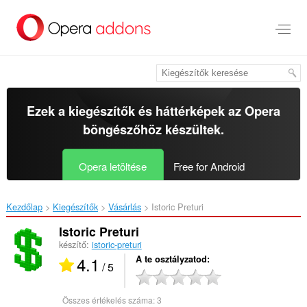
Ugrás
a
lap
tartalmára
Ezek a kiegészítők és háttérképek az
Opera
böngészőhöz
készültek.
Opera letöltése
Free for Android
Kezdőlap
Kiegészítők
Vásárlás
Istoric Preturi‎
Istoric Preturi
készítő:
istoric-preturi
4.1
A te osztályzatod
/ 5
Összes értékelés száma:
3