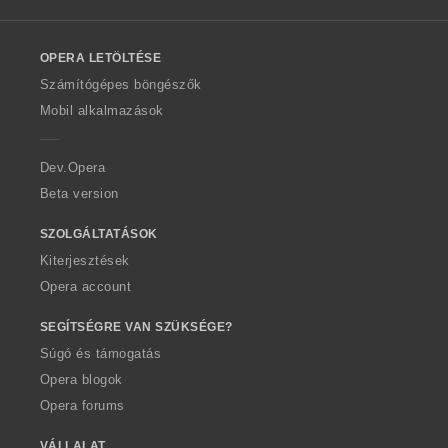
l
l
o
OPERA LETÖLTÉSE
w
O
Számítógépes böngészők
p
Mobil alkalmazások
e
r
a
Dev.Opera
Beta version
SZOLGÁLTATÁSOK
Kiterjesztések
Opera account
SEGÍTSÉGRE VAN SZÜKSÉGE?
Súgó és támogatás
Opera blogok
Opera forums
VÁLLALAT