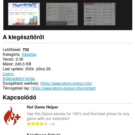
A kiegészítőről
Letöltések
732
Kategória
Vásárlás
Verzió
2.36
Méret
245,5 KB
Last update
2024. július 29.
Licenc
Adatvédelmi leírás
Szolgáltatói webhely
https://www.istoric-preturi.info/
Támogatási lap
https://www.istoric-preturi.info/contact
Kapcsolódó
Hot Game Helper
Use Hot.Game service for 100% and find best prices for any
game with our extension!
Ö
18
s
Książkowa Cebula