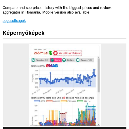
Compare and see prices history with the biggest prices and reviews
aggregator in Romania. Mobile version also available
Jogosultságok
Képernyőképek
Ez
a
kiegészítő
hozzáfér
az
adatához
az
összes
webhelyen.
Ez
a
kiegészítő
hozzáfér
a
lapokhoz
és
a
böngészési
tevékenységhez.