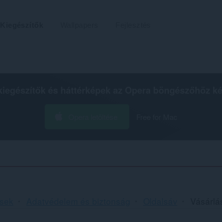
Kiegészítők
Wallpapers
Fejlesztés
kiegészítők és háttérképek az
Opera böngészőhöz
ké
Opera letöltése
Free for Mac
ések
Adatvédelem és biztonság
Oldalsáv
Vásárlá