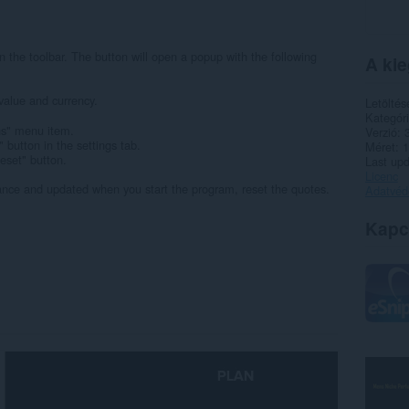
 in the toolbar. The button will open a popup with the following
A kie
value and currency.
Letöltés
Kategór
ns" menu item.
Verzió
button in the settings tab.
Méret
1
Reset" button.
Last up
Licenc
nce and updated when you start the program, reset the quotes.
Adatvéde
Kapc