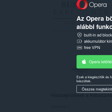
webhelyen.
Ez
a
Az Opera bö
kiegészítő
hozzáfér
alábbi funkc
a
lapokhoz
built-in ad bloc
és
a
akkumulátor kí
böngészési
free VPN
tevékenységhez.
Opera letölt
Ezek a kiegészítők és 
készültek.
Összes megtekint
Visszajelzések a felhaszná
Comments: 7