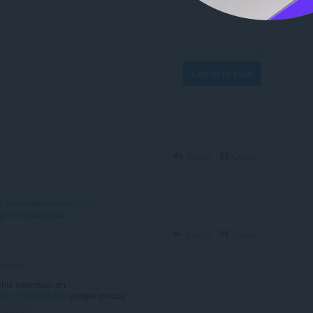
Log in to post
Reply
Quote
t.com/addons/detail/unit-
clggnhmdpbmpapdc
Reply
Quote
opollo
this extension on
om/g/convert-live
google groups.