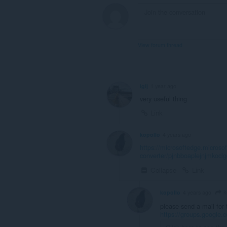
View forum thread
igij
1 year ago
very useful thing
Link
kopollo
4 years ago
https://microsoftedge.microsof
converter/pjnbboaplejnjmko
Collapse
Link
k
kopollo
4 years ago
please send a mail for 
https://groups.google.c