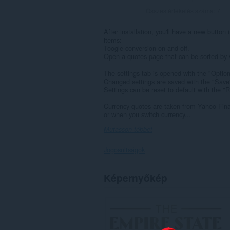
Összes értékelés száma:
7
After installation, you'll have a new button
items:
Toogle conversion on and off.
Open a quotes page that can be sorted by 
The settings tab is opened with the "Optio
Changed settings are saved with the "Save" 
Settings can be reset to default with the "
Currency quotes are taken from Yahoo Fina
or when you switch currency...
Mutasson többet
Jogosultságok
Ez
Képernyőkép
a
kiegészítő
hozzáfér
az
adatához
az
összes