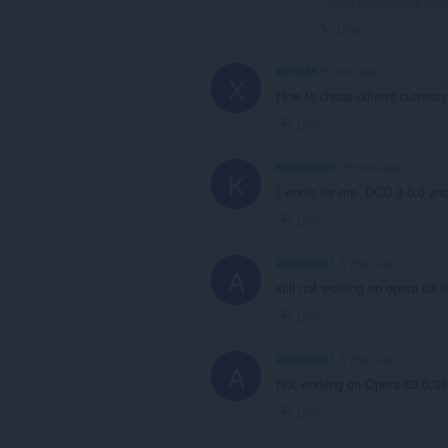
Click here to see th
Link
xantx88
6 years ago
X
How to chose differnt currency
Link
kodehawker
6 years ago
K
I works for me. DCC 3.0.0 an
Link
ardatuna11
6 years ago
A
still not working on opera 63.
Link
ardatuna11
6 years ago
A
Not working on Opera 63.0.3
Link