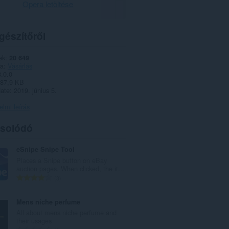
Opera letöltése
gészítőről
ek
20 649
ia
Vásárlás
3.0.0
87,9 KB
date
2019. június 5.
lmi leírás
solódó
eSnipe Snipe Tool
Places a Snipe button on eBay
auction pages. When clicked, the it...
Ö
3
s
s
Mens niche perfume
z
All about mens niche perfume and
e
their usages
s