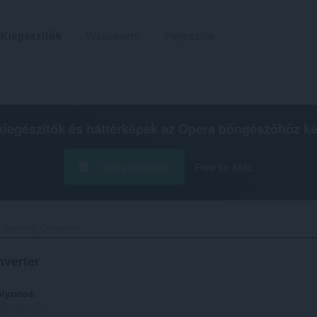
Kiegészítők
Wallpapers
Fejlesztés
kiegészítők és háttérképek az
Opera böngészőhöz
ké
Opera letöltése
Free for Mac
 Currency Converter‎
nverter
ályzatod