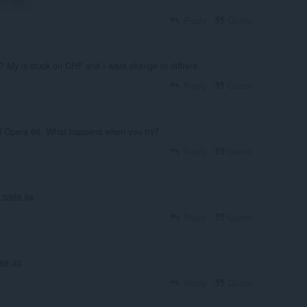
e image
Reply
Quote
? My is stuck on CHF and I want change to diffrent..
Reply
Quote
d Opera 66. What happens when you try?
Reply
Quote
0.3368.94
Reply
Quote
368.43
Reply
Quote