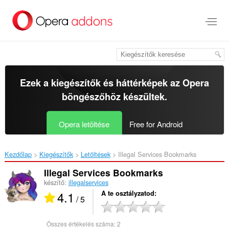
Ugrás
a
lap
tartalmára
Ezek a kiegészítők és háttérképek az
Opera
böngészőhöz
készültek.
Opera letöltése
Free for Android
Kezdőlap
Kiegészítők
Letöltések
Illegal Services Bookmarks‎
Illegal Services Bookmarks
készítő:
illegalservices
4.1
A te osztályzatod
/ 5
Összes értékelés száma:
2