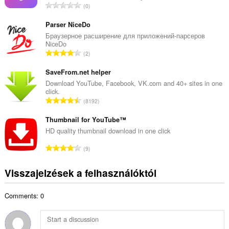
Ö
0
s
s
é
s
Parser NiceDo
r
z
Браузерное расширение для приложений-парсеров
t
NiceDo
e
é
Ö
2
s
k
s
é
e
s
SaveFrom.net helper
r
l
z
Download YouTube, Facebook, VK.com and 40+ sites in one
t
é
click.
e
é
Ö
s
8192
s
k
s
s
é
e
s
Thumbnail for YouTube™
z
r
l
z
á
HD quality thumbnail download in one click
t
é
e
m
é
Ö
s
9
s
a
k
s
s
é
:
e
s
z
Visszajelzések a felhasználóktól
r
l
z
á
t
é
e
m
é
s
Comments: 0
s
a
k
s
é
:
e
z
r
l
á