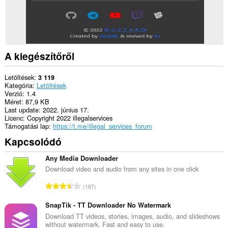
bookmarks.
A kiegészítőről
Letöltések
3 119
Kategória
Letöltések
Verzió
1.4
Méret
87,9 KB
Last update
2022. június 17.
Licenc
Copyright 2022 illegalservices
Támogatási lap
https://t.me/illegal_services_forum
Kapcsolódó
Any Media Downloader
Download video and audio from any sites in one click
Ö
187
s
s
SnapTik - TT Downloader No Watermark
z
Download TT videos, stories, images, audio, and slideshows
without watermark. Fast and easy to use.
e