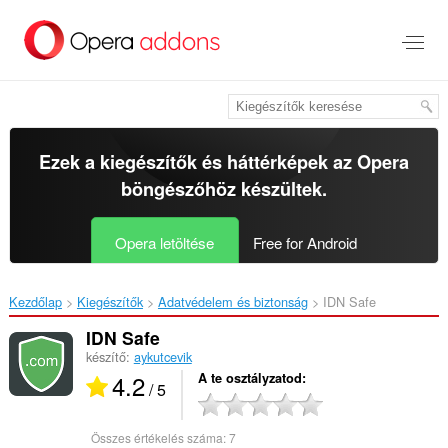
Ugrás
a
lap
tartalmára
Ezek a kiegészítők és háttérképek az
Opera
böngészőhöz
készültek.
Opera letöltése
Free for Android
Kezdőlap
Kiegészítők
Adatvédelem és biztonság
IDN Safe‎
IDN Safe
készítő:
aykutcevik
4.2
A te osztályzatod
/ 5
Összes értékelés száma:
7