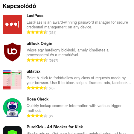
Kapcsolódó
LastPass
LastPass is an award-winning password manager for secure
credential management on any device.
Ö
334
s
s
uBlock Origin
z
Végre egy hatékony blokkoló, amely kíméletes a
processzorral és a memóriával.
e
Ö
5987
s
s
é
s
uMatrix
r
z
Point & click to forbid/allow any class of requests made by
t
your browser. Use it to block scripts, iframes, ads, facebook...
e
é
Ö
40
s
k
s
é
e
s
Rosa Check
r
l
z
Quickly lookup scammer information with various trigger
t
é
methods
e
é
Ö
s
2
s
k
s
s
é
e
s
PureKick - Ad Blocker for Kick
z
r
l
z
á
Blocks ads on Kick.com for smooth, uninterrupted, ad-free