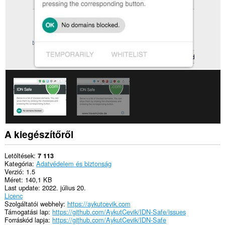
kiegészítő
hozzáfér
a
lapokhoz
és
a
böngészési
tevékenységhez.
A kiegészítőről
Letöltések
7 113
Kategória
Adatvédelem és biztonság
Verzió
1.5
Méret
140,1 KB
Last update
2022. július 20.
Licenc
Szolgáltatói webhely
https://aykutcevik.com
Támogatási lap
https://github.com/AykutCevik/IDN-Safe/issues
Forráskód lapja
https://github.com/AykutCevik/IDN-Safe