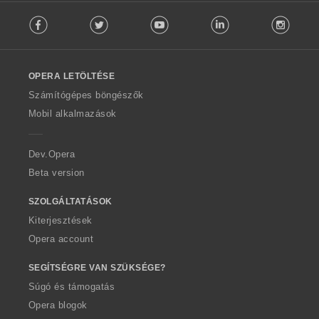
F
Facebook
Twitter
Youtube
LinkedIn
Instag
o
l
l
o
OPERA LETÖLTÉSE
w
O
Számítógépes böngészők
p
Mobil alkalmazások
e
r
a
Dev.Opera
Beta version
SZOLGÁLTATÁSOK
Kiterjesztések
Opera account
SEGÍTSÉGRE VAN SZÜKSÉGE?
Súgó és támogatás
Opera blogok