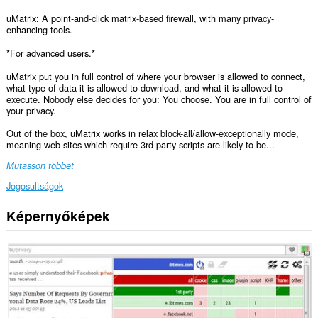
uMatrix: A point-and-click matrix-based firewall, with many privacy-
enhancing tools.
*For advanced users.*
uMatrix put you in full control of where your browser is allowed to connect,
what type of data it is allowed to download, and what it is allowed to
execute. Nobody else decides for you: You choose. You are in full control of
your privacy.
Out of the box, uMatrix works in relax block-all/allow-exceptionally mode,
meaning web sites which require 3rd-party scripts are likely to be...
Mutasson többet
Jogosultságok
Képernyőképek
Ez
a
kiegészítő
hozzáfér
az
adatához
az
összes
webhelyen.