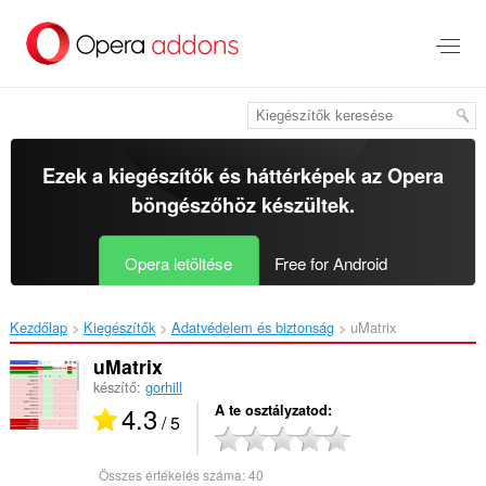
Ugrás
a
lap
tartalmára
Ezek a kiegészítők és háttérképek az
Opera
böngészőhöz
készültek.
Opera letöltése
Free for Android
Kezdőlap
Kiegészítők
Adatvédelem és biztonság
uMatrix‎
uMatrix
készítő:
gorhill
4.3
A te osztályzatod
/ 5
Összes értékelés száma:
40