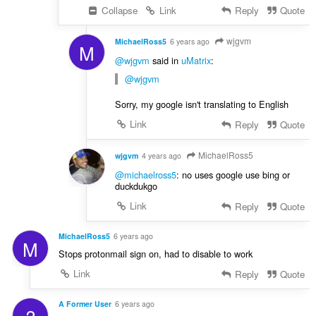
Collapse
Link
Reply
Quote
wjgvm
MichaelRoss5
6 years ago
M
@wjgvm
said in
uMatrix
:
@wjgvm
Sorry, my google isn't translating to English
Link
Reply
Quote
MichaelRoss5
wjgvm
4 years ago
@michaelross5
: no uses google use bing or
duckdukgo
Link
Reply
Quote
MichaelRoss5
6 years ago
M
Stops protonmail sign on, had to disable to work
Link
Reply
Quote
A Former User
6 years ago