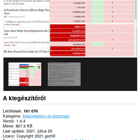
This
extension
can
clear
recent
browsing
history,
cookies,
downloads,
passwords
and
related
data.
Ez
a
kiegészítő
módosítja
az
A kiegészítőről
adatvédelmi
beállításokat.
Letöltések
161 076
Ez
Kategória
Adatvédelem és biztonság
a
Verzió
1.4.4
kiegészítő
Méret
867,9 KB
egy
Last update
2021. július 20.
panelt
Licenc
Copyright 2021 gorhill