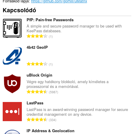
ad
Forráskód lapja
https://github.com/gorhill/uMatrix
az
Kapcsolódó
oldalsávhoz.
Ez
PfP: Pain-free Passwords
a
A simple and secure password manager to be used with
kiegészítő
KeePass databases.
hozzáfér
Ö
1
a
s
lapokhoz
s
4b42 GeoIP
és
a
z
böngészési
e
tevékenységhez.
Ö
1
s
s
é
This
s
uBlock Origin
extension
r
z
Végre egy hatékony blokkoló, amely kíméletes a
can
t
processzorral és a memóriával.
store
e
é
Ö
an
5987
s
k
unlimited
s
é
amount
e
s
LastPass
r
of
l
z
LastPass is an award-winning password manager for secure
client-
t
é
credential management on any device.
e
side
é
Ö
s
data.
334
s
k
s
s
é
e
s
IP Address & Geolocation
z
r