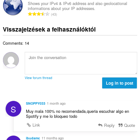
l
z
á
Shows your IPv4 & IPv6 address and also geolocational
t
é
informations about your IP addresses.
e
m
é
Ö
s
43
s
a
k
s
s
é
:
e
s
z
Visszajelzések a felhasználóktól
r
l
z
á
t
é
e
m
é
s
Comments: 14
s
a
k
s
é
:
e
z
r
l
á
t
é
m
é
s
a
k
s
View forum thread
:
e
Log in to post
z
l
á
é
m
s
a
SNOPPY033
1 month ago
S
s
:
Muy mala 100% no recomendada,queria escuchar algo en
z
Spotify y me lo bloqueo todo
á
Link
Reply
Quote
m
a
:
ibudamc
11 months ago