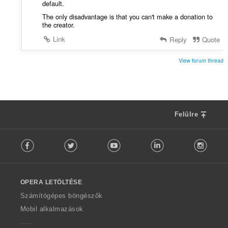
default.
The only disadvantage is that you can't make a donation to
the creator.
Link
Reply
Quote
View forum thread
Felülre
F
Facebook
Twitter
Youtube
LinkedIn
Instag
o
l
l
o
OPERA LETÖLTÉSE
w
O
Számítógépes böngészők
p
Mobil alkalmazások
e
r