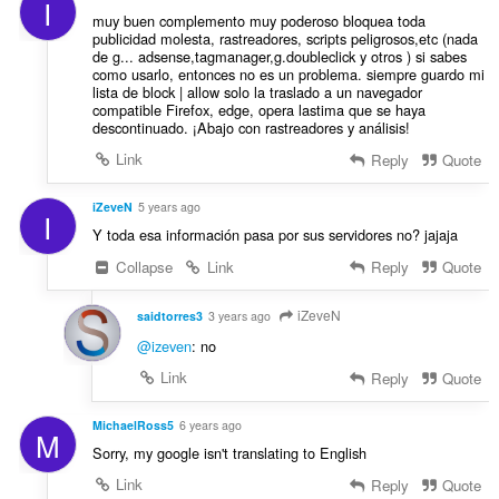
I
muy buen complemento muy poderoso bloquea toda
publicidad molesta, rastreadores, scripts peligrosos,etc (nada
de g... adsense,tagmanager,g.doubleclick y otros ) si sabes
como usarlo, entonces no es un problema. siempre guardo mi
lista de block | allow solo la traslado a un navegador
compatible Firefox, edge, opera lastima que se haya
descontinuado. ¡Abajo con rastreadores y análisis!
Link
Reply
Quote
iZeveN
5 years ago
I
Y toda esa información pasa por sus servidores no? jajaja
Collapse
Link
Reply
Quote
iZeveN
saidtorres3
3 years ago
@izeven
: no
Link
Reply
Quote
MichaelRoss5
6 years ago
M
Sorry, my google isn't translating to English
Link
Reply
Quote