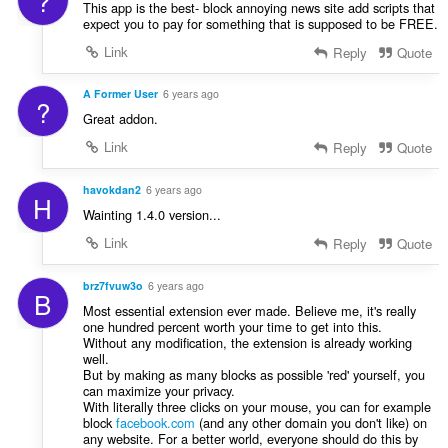
?
This app is the best- block annoying news site add scripts that
expect you to pay for something that is supposed to be FREE.
Link
Reply
Quote
A Former User
6 years ago
?
Great addon.
Link
Reply
Quote
havokdan2
6 years ago
H
Wainting 1.4.0 version...
Link
Reply
Quote
brz7fvuw3o
6 years ago
B
Most essential extension ever made. Believe me, it's really
one hundred percent worth your time to get into this.
Without any modification, the extension is already working
well.
But by making as many blocks as possible 'red' yourself, you
can maximize your privacy.
With literally three clicks on your mouse, you can for example
block
facebook.com
(and any other domain you don't like) on
any website. For a better world, everyone should do this by