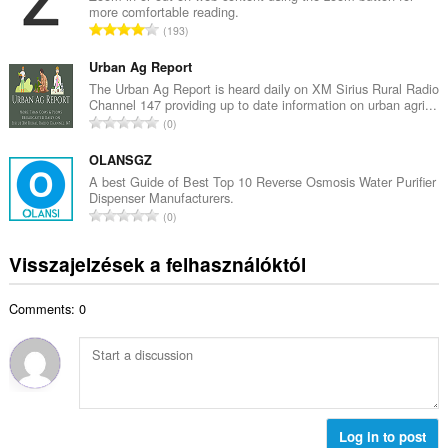
t
more comfortable reading.
e
é
Ö
193
s
k
s
é
e
s
Urban Ag Report
r
l
z
The Urban Ag Report is heard daily on XM Sirius Rural Radio
t
é
Channel 147 providing up to date information on urban agri...
e
é
Ö
s
0
s
k
s
s
é
e
s
OLANSGZ
z
r
l
z
á
A best Guide of Best Top 10 Reverse Osmosis Water Purifier
t
é
Dispenser Manufacturers.
e
m
é
Ö
s
0
s
a
k
s
s
é
:
e
s
z
Visszajelzések a felhasználóktól
r
l
z
á
t
é
e
m
é
s
Comments: 0
s
a
k
s
é
:
e
z
r
l
á
t
é
m
é
s
a
k
s
:
e
Log in to post
z