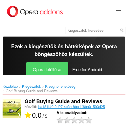
Ugrás
a
lap
tartalmára
Ezek a kiegészítők és háttérképek az
Opera
böngészőhöz
készültek.
Opera letöltése
Free for Android
Kezdőlap
Kiegészítők
Kisegítő lehetőség
Golf Buying Guide and Reviews‎
Golf Buying Guide and Reviews
készítő:
ba181f40-2d97-4b3a-8bcd-f6ba01593d25
0.0
A te osztályzatod
/ 5