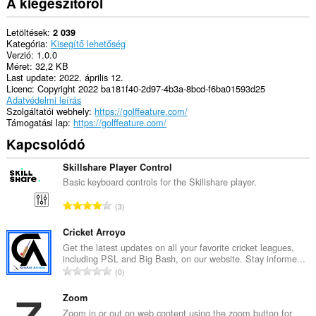
A kiegészítőről
Letöltések
2 039
Kategória
Kisegítő lehetőség
Verzió
1.0.0
Méret
32,2 KB
Last update
2022. április 12.
Licenc
Copyright 2022 ba181f40-2d97-4b3a-8bcd-f6ba01593d25
Adatvédelmi leírás
Szolgáltatói webhely
https://golffeature.com/
Támogatási lap
https://golffeature.com/
Kapcsolódó
Skillshare Player Control
Basic keyboard controls for the Skillshare player.
Ö
3
s
s
Cricket Arroyo
z
Get the latest updates on all your favorite cricket leagues,
including PSL and Big Bash, on our website. Stay informe...
e
Ö
0
s
s
é
s
Zoom
r
z
Zoom in or out on web content using the zoom button for