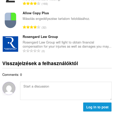
é
Ö
193
s
k
s
é
e
s
Allow Copy Plus
r
l
z
Másolás engedélyezése tartalom feloldásához.
t
é
e
é
Ö
s
32
s
k
s
s
é
e
s
Rosengard Law Group
z
r
l
z
á
Rosengard Law Group will fight to obtain financial
t
é
compensation for your injuries as well as damages you may...
e
m
é
Ö
s
0
s
a
k
s
s
é
:
e
s
z
Visszajelzések a felhasználóktól
r
l
z
á
t
é
e
m
é
s
Comments: 0
s
a
k
s
é
:
e
z
r
l
á
t
é
m
é
s
a
k
s
:
e
Log in to post
z
l
á