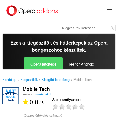
Ugrás
a
lap
tartalmára
Ezek a kiegészítők és háttérképek az
Opera
böngészőhöz
készültek.
Opera letöltése
Free for Android
Kezdőlap
Kiegészítők
Kisegítő lehetőség
Mobile Tech‎
Mobile Tech
készítő:
marianskill
0.0
A te osztályzatod
/ 5
Összes értékelés száma:
0