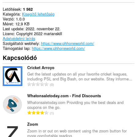
Letöltések
1 562
Kategória
Kisegítő lehetőség
Verzió
1.0.0
Méret
12,9 KB
Last update
2022. november 22.
Licenc
Copyright 2022 marianskill
Adatvédelmi leírás
Szolgáltatói webhely
https://www.phhoneworld.com/
Támogatási lap
https://www.phhoneworld.com/
Kapcsolódó
Cricket Arroyo
Get the latest updates on all your favorite cricket leagues,
including PSL and Big Bash, on our website. Stay informe...
Ö
0
s
s
Whatonsaletoday.com - Find Discounts
z
Whatonsaletoday.com Providing you the best deals and
coupons on the go.
e
Ö
1
s
s
é
s
Zoom
r
z
Zoom in or out on web content using the zoom button for
t
more comfortable reading.
e