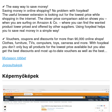
✔ The easy way to save money!
Saving money in online shopping? No problem with foxydeal!
The useful browser extension is looking out for the lowest price while
shopping in the internet. The clever price comparison add-on shows you –
when you are surfing on Amazon & Co. – where you can find the wanted
product lower priced and offered by other suppliers. Using foxydeal helps
you to save real money in a simple way!
✔ Vouchers, coupons and discounts for more than 90,000 online shops!
Clothes, furniture, TVs, computers, toys, cameras and more. With foxydeal
you don’t only buy all products for the lowest price available but you also
get the best discounts and most up-to-date vouchers as well as the best...
Mutasson többet
Jogosultságok
Képernyőképek
Ez
a
kiegészítő
hozzáfér
az
adatához
az
összes
webhelyen.