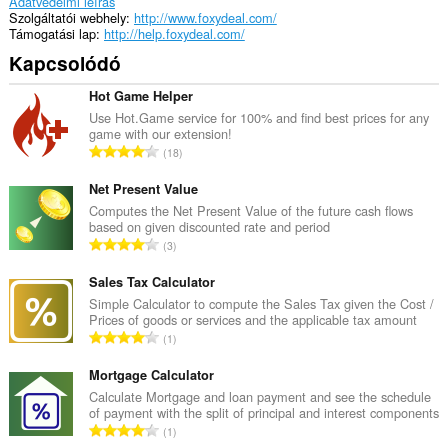
Adatvédelmi leírás
Szolgáltatói webhely
http://www.foxydeal.com/
Támogatási lap
http://help.foxydeal.com/
Kapcsolódó
Hot Game Helper
Use Hot.Game service for 100% and find best prices for any
game with our extension!
Ö
18
s
s
Net Present Value
z
Computes the Net Present Value of the future cash flows
based on given discounted rate and period
e
Ö
3
s
s
é
s
Sales Tax Calculator
r
z
Simple Calculator to compute the Sales Tax given the Cost /
t
Prices of goods or services and the applicable tax amount
e
é
Ö
1
s
k
s
é
e
s
Mortgage Calculator
r
l
z
Calculate Mortgage and loan payment and see the schedule
t
é
of payment with the split of principal and interest components
e
é
Ö
s
1
s
k