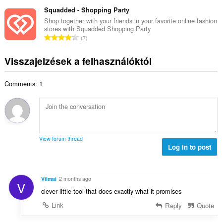
s
s
é
e
s
Squadded - Shopping Party
z
r
l
z
á
Shop together with your friends in your favorite online fashion
t
é
stores with Squadded Shopping Party
e
m
é
Ö
s
7
s
a
k
s
s
é
:
e
s
z
Visszajelzések a felhasználóktól
r
l
z
á
t
é
e
m
é
s
Comments: 1
s
a
k
s
é
:
e
z
r
l
á
t
é
m
é
s
a
k
s
View forum thread
:
e
Log in to post
z
l
á
é
m
s
a
Vilmai
2 months ago
V
s
:
clever little tool that does exactly what it promises
z
á
Link
Reply
Quote
m