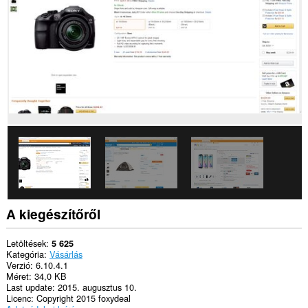
Ez
a
kiegészítő
kezeli
a
kiegészítőket.
Ez
a
kiegészítő
hozzáfér
a
lapokhoz
és
a
böngészési
tevékenységhez.
A kiegészítőről
Letöltések
5 625
Kategória
Vásárlás
Verzió
6.10.4.1
Méret
34,0 KB
Last update
2015. augusztus 10.
Licenc
Copyright 2015 foxydeal