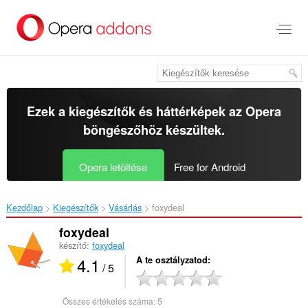
Ugrás
a
lap
tartalmára
Ezek a kiegészítők és háttérképek az
Opera
böngészőhöz
készültek.
Opera letöltése
Free for Android
Kezdőlap
Kiegészítők
Vásárlás
foxydeal‎
foxydeal
készítő:
foxydeal
4.1
A te osztályzatod
/ 5
Összes értékelés száma:
5