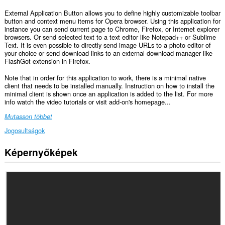
External Application Button allows you to define highly customizable toolbar
button and context menu items for Opera browser. Using this application for
instance you can send current page to Chrome, Firefox, or Internet explorer
browsers. Or send selected text to a text editor like Notepad++ or Sublime
Text. It is even possible to directly send image URLs to a photo editor of
your choice or send download links to an external download manager like
FlashGot extension in Firefox.
Note that in order for this application to work, there is a minimal native
client that needs to be installed manually. Instruction on how to install the
minimal client is shown once an application is added to the list. For more
info watch the video tutorials or visit add-on's homepage...
Mutasson többet
Jogosultságok
Képernyőképek
This
extension
can
exchange
messages
with
programs
other
than
Opera.