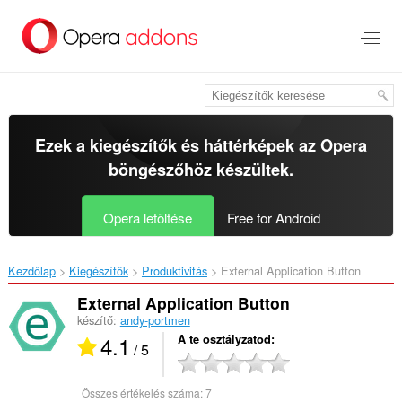
Ugrás
a
lap
tartalmára
Ezek a kiegészítők és háttérképek az
Opera
böngészőhöz
készültek.
Opera letöltése
Free for Android
Kezdőlap
Kiegészítők
Produktivitás
External Application Button‎
External Application Button
készítő:
andy-portmen
4.1
A te osztályzatod
/ 5
Összes értékelés száma:
7