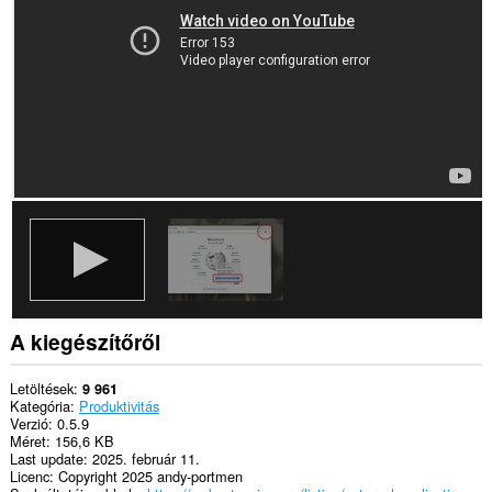
This
extension
can
create
rich
notifications
and
display
them
to
you
in
the
system
tray.
Ez
a
A kiegészítőről
kiegészítő
hozzáfér
a
Letöltések
9 961
lapokhoz
Kategória
Produktivitás
és
Verzió
0.5.9
a
Méret
156,6 KB
böngészési
Last update
2025. február 11.
tevékenységhez.
Licenc
Copyright 2025 andy-portmen