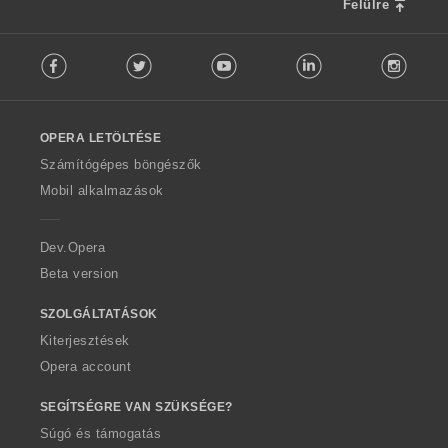
a
Felülre
:
F
Facebook
Twitter
Youtube
LinkedIn
Instag
o
l
l
o
OPERA LETÖLTÉSE
w
O
Számítógépes böngészők
p
Mobil alkalmazások
e
r
a
Dev.Opera
Beta version
SZOLGÁLTATÁSOK
Kiterjesztések
Opera account
SEGÍTSÉGRE VAN SZÜKSÉGE?
Súgó és támogatás