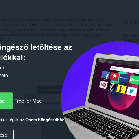
lving, with a plethora of options to choose from. Finding the
A kie
ferences can be a daunting task. The Earphone Reviews and Tips &
and help you make informed decisions. Discover expert reviews,
 your audio experience and find the earphones that provide
Letöltés
bility.
Kategór
ngésző letöltése az
Verzió
Méret
7
iókkal:
Last up
Licenc
Adatvéde
ker
Szolgált
mélő
Kapc
ése
Free for Mac
háttérképek az
Opera böngészőhöz
ése