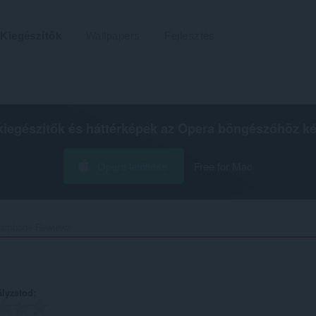
Kiegészítők
Wallpapers
Fejlesztés
kiegészítők és háttérképek az
Opera böngészőhöz
ké
Opera letöltése
Free for Mac
arphone Rewiewz‎
ályzatod