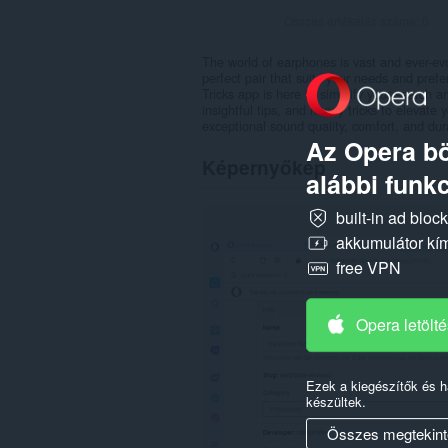
Összes értékelés száma:
0
The world of earphones is vast and ever-evo
perfect pair that suits your needs and pre
Tricks app is here to simplify your search 
insightful tips, and handy tricks to elevate
exceptional sound quality, comfort, and dura
Az Opera bö
Képernyőkép
alábbi funkc
built-in ad bloc
akkumulátor kí
free VPN
Opera letölt
Ezek a kiegészítők és 
készültek.
Összes megtekint