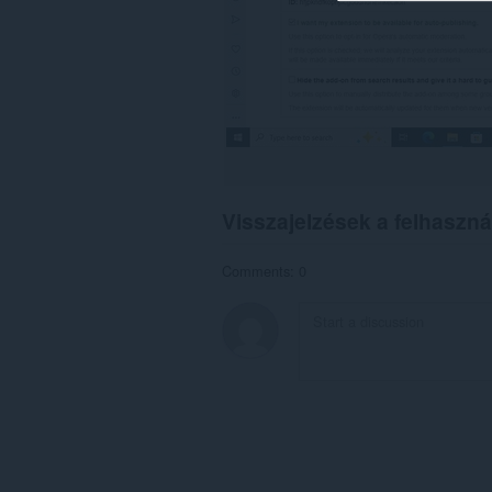
Visszajelzések a felhaszná
Comments: 0