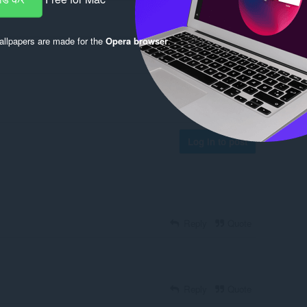
llpapers are made for the
Opera browser
.
Log in to post
Reply
Quote
Reply
Quote