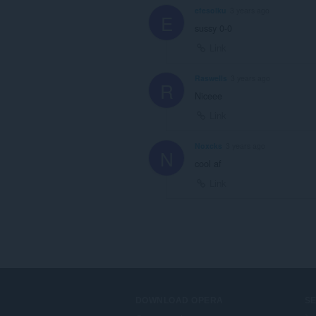
efesolku
3 years ago
E
sussy 0-0
Link
Raswells
3 years ago
R
Niceee
Link
Noxcks
3 years ago
N
cool af
Link
DOWNLOAD OPERA
S