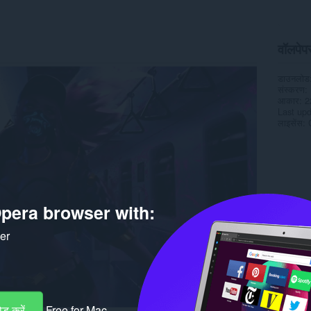
वॉलपेपर 
डाउनलोड
संस्करण
आकार
2
Last up
लाइसेंस
pera browser with:
ker
ड करें
Free for Mac