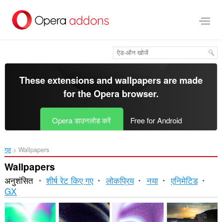
मुख्य
सामग्री
को
छोड़
दें
These extensions and wallpapers are made
for the
Opera browser
.
Opera डाउनलोड करें
Free for Android
गृह
Wallpapers
Wallpapers
अनुशंसित
शीर्ष रेट किए गए
लोकप्रिय
नया
एनिमेटिड
GX