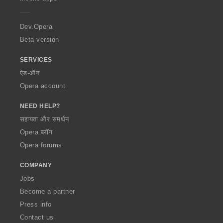
e
r
a
Dev.Opera
Beta version
SERVICES
ऐड-ऑन
Opera account
NEED HELP?
सहायता और समर्थन
Opera ब्लॉग
Opera forums
COMPANY
Jobs
Become a partner
Press info
Contact us